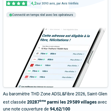
4,2
sur
3093
avis, par Avis Vérifiés
Connecté en temps réel avec les opérateurs
+6M tests chaque année
Multi-opérateurs
Au baromètre THD Zone ADSL&Fibre 2026, Saint-Glen
ème
est classée
20287
parmi les 29 589 villages
avec
une note couverture de
94,62/100