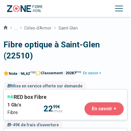
...
Côtes-d'Armor
Saint-Glen
Fibre optique à Saint-Glen
(22510)
ème
Classement :
20287
En savoir +
/100
Note :
94,62
🎁Mise en service offerte sur demande
RED box Fibre
1
Gb/s
22
99€
En savoir +
/mois
Fibre
🎁-49€ de frais d'ouverture