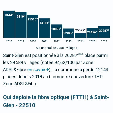
e
8144
e
9319
e
11510
e
14181
e
18897
e
25527
e
20287
e
21496
e
22049
2018
2019
2020
2021
2022
2023
2024
2025
2026
Sur un total de 29589 villages
ème
Saint-Glen est positionnée à la 20287
place parmi
les 29 589 villages (notée 94,62/100 par Zone
ADSL&Fibre
en savoir +
). La commune a perdu 12143
places depuis 2018 au baromètre couverture THD
Zone ADSL&Fibre.
Qui déploie la fibre optique (FTTH) à Saint-
Glen - 22510