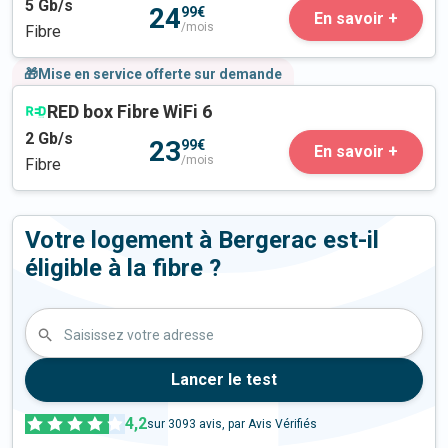
5
Gb/s
24
99€
En savoir +
/mois
Fibre
🎁Mise en service offerte sur demande
RED box Fibre WiFi 6
2
Gb/s
23
99€
En savoir +
/mois
Fibre
Votre logement à Bergerac est-il
éligible à la fibre ?
Saisissez votre adresse
Lancer le test
4,2
sur
3093
avis, par Avis Vérifiés