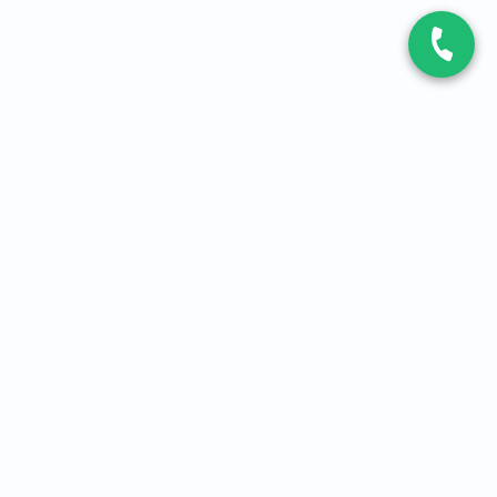
CONTACT
Contactez-nous
Expert fibre et 5G
01 86 76 06 08
4,2
sur
3093
avis, par Avis Vérifiés
À PROPOS
Qui sommes-nous