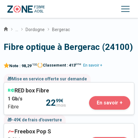
...
Dordogne
Bergerac
Fibre optique à Bergerac (24100)
ème
Classement :
413
En savoir +
/100
Note :
98,29
🎁Mise en service offerte sur demande
RED box Fibre
1
Gb/s
22
99€
En savoir +
/mois
Fibre
🎁-49€ de frais d'ouverture
Freebox Pop S