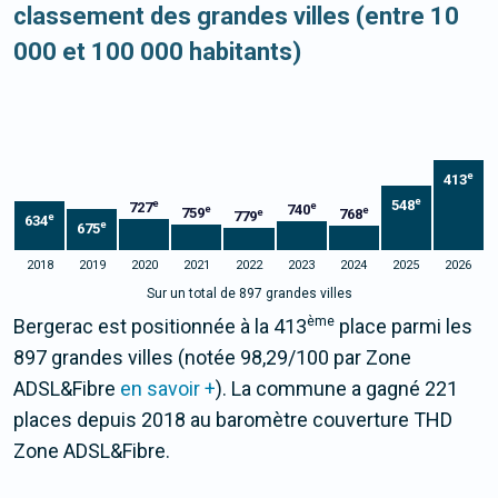
classement des grandes villes (entre 10
000 et 100 000 habitants)
e
413
e
548
e
727
e
740
e
e
759
768
e
779
e
634
e
675
2018
2019
2020
2021
2022
2023
2024
2025
2026
Sur un total de 897 grandes villes
ème
Bergerac est positionnée à la 413
place parmi les
897 grandes villes (notée 98,29/100 par Zone
ADSL&Fibre
en savoir +
). La commune a gagné 221
places depuis 2018 au baromètre couverture THD
Zone ADSL&Fibre.