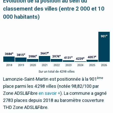
Evolution de la position au sein du
classement des villes (entre 2 000 et 10
000 habitants)
e
901
e
3647
e
3684
e
3815
e
e
3984
3974
e
4057
e
4131
e
4239
2018
2019
2020
2021
2022
2023
2024
2025
2026
Sur un total de 4298 villes
ème
Lamonzie-Saint-Martin est positionnée à la 901
place parmi les 4 298 villes (notée 98,82/100 par
Zone ADSL&Fibre
en savoir +
). La commune a gagné
2783 places depuis 2018 au baromètre couverture
THD Zone ADSL&Fibre.