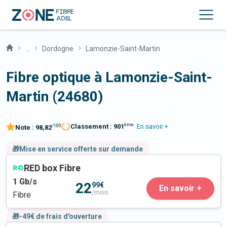
...
Dordogne
Lamonzie-Saint-Martin
Fibre optique à Lamonzie-Saint-
Martin (24680)
ème
Classement :
901
En savoir +
/100
Note :
98,82
🎁Mise en service offerte sur demande
RED box Fibre
1
Gb/s
22
99€
En savoir +
/mois
Fibre
🎁-49€ de frais d'ouverture