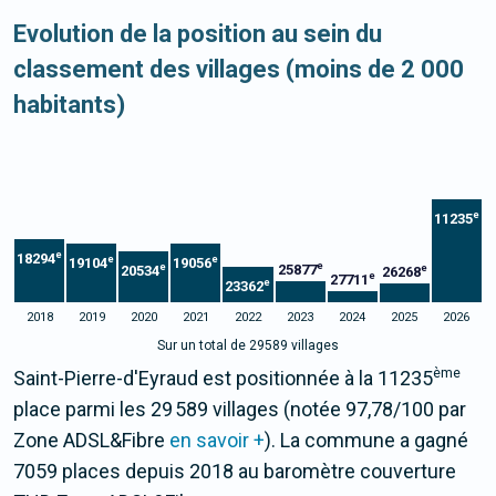
Evolution de la position au sein du
classement des villages (moins de 2 000
habitants)
e
11235
e
18294
e
e
19104
19056
e
e
25877
e
20534
26268
e
27711
e
23362
2018
2019
2020
2021
2022
2023
2024
2025
2026
Sur un total de 29589 villages
ème
Saint-Pierre-d'Eyraud est positionnée à la 11235
place parmi les 29 589 villages (notée 97,78/100 par
Zone ADSL&Fibre
en savoir +
). La commune a gagné
7059 places depuis 2018 au baromètre couverture