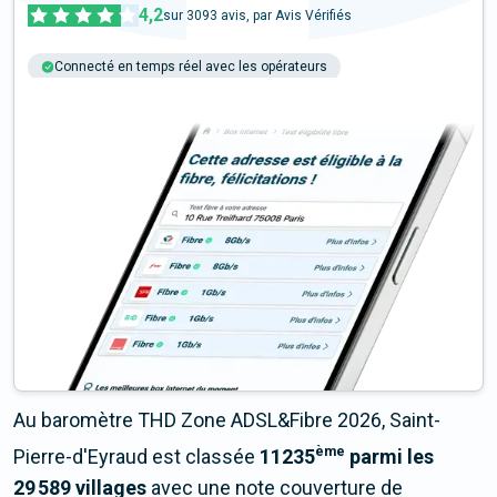
4,2
sur
3093
avis, par Avis Vérifiés
Connecté en temps réel avec les opérateurs
+6M tests chaque année
Multi-opérateurs
Au baromètre THD Zone ADSL&Fibre 2026, Saint-
ème
Pierre-d'Eyraud est classée
11235
parmi les
29 589 villages
avec une note couverture de