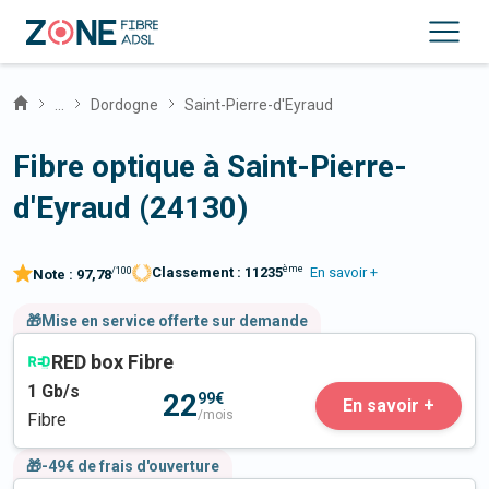
...
Dordogne
Saint-Pierre-d'Eyraud
Fibre optique à Saint-Pierre-
d'Eyraud (24130)
ème
Classement :
11235
En savoir +
/100
Note :
97,78
🎁Mise en service offerte sur demande
RED box Fibre
1
Gb/s
22
99€
En savoir +
/mois
Fibre
🎁-49€ de frais d'ouverture