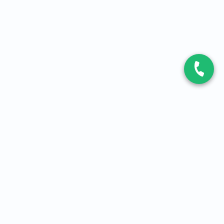
CONTACT
Contactez-nous
Expert fibre et 5G
01 86 76 06 08
4,2
sur
3093
avis, par Avis Vérifiés