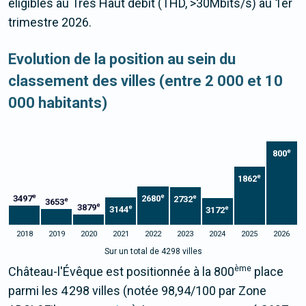
éligibles au Très Haut débit (THD, >30Mbits/s) au 1er
trimestre 2026.
Evolution de la position au sein du
classement des villes (entre 2 000 et 10
000 habitants)
e
800
e
1862
e
e
e
3497
2680
2732
e
3653
e
3879
e
e
3144
3172
2018
2019
2020
2021
2022
2023
2024
2025
2026
Sur un total de 4298 villes
ème
Château-l'Évêque est positionnée à la 800
place
parmi les 4 298 villes (notée 98,94/100 par Zone