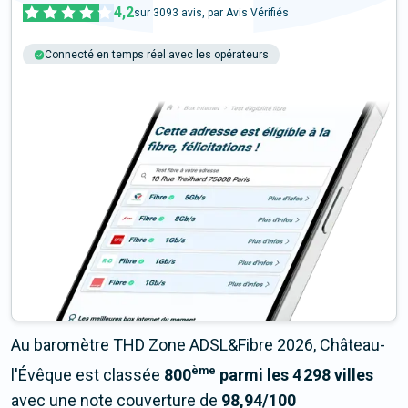
4,2
sur
3093
avis, par Avis Vérifiés
Connecté en temps réel avec les opérateurs
+6M tests chaque année
Multi-opérateurs
Au baromètre THD Zone ADSL&Fibre 2026, Château-
ème
l'Évêque est classée
800
parmi les 4 298 villes
avec une note couverture de
98,94/100