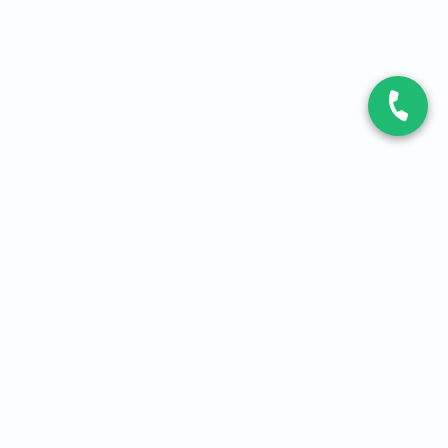
CONTACT
Contactez-nous
Expert fibre et 5G
01 86 76 06 08
4,2
sur
3093
avis, par Avis Vérifiés