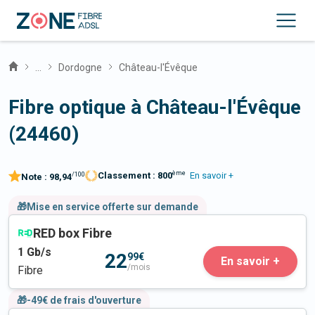
...
Dordogne
Château-l'Évêque
Fibre optique à Château-l'Évêque
(24460)
ème
Classement :
800
En savoir +
/100
Note :
98,94
🎁Mise en service offerte sur demande
RED box Fibre
1
Gb/s
22
99€
En savoir +
/mois
Fibre
🎁-49€ de frais d'ouverture