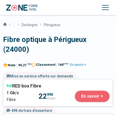
...
Dordogne
Périgueux
Fibre optique à Périgueux
(24000)
ème
Classement :
166
En savoir +
/100
Note :
99,21
🎁Mise en service offerte sur demande
RED box Fibre
1
Gb/s
22
99€
En savoir +
/mois
Fibre
🎁-49€ de frais d'ouverture