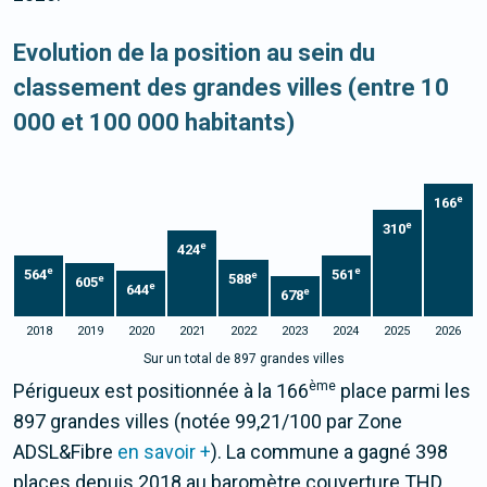
Evolution de la position au sein du
classement des grandes villes (entre 10
000 et 100 000 habitants)
e
166
e
310
e
424
e
e
564
561
e
588
e
605
e
644
e
678
2018
2019
2020
2021
2022
2023
2024
2025
2026
Sur un total de 897 grandes villes
ème
Périgueux est positionnée à la 166
place parmi les
897 grandes villes (notée 99,21/100 par Zone
ADSL&Fibre
en savoir +
). La commune a gagné 398
places depuis 2018 au baromètre couverture THD