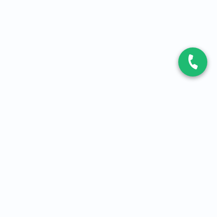
CONTACT
Contactez-nous
Expert fibre et 5G
01 86 76 06 08
4,2
sur
3093
avis, par Avis Vérifiés