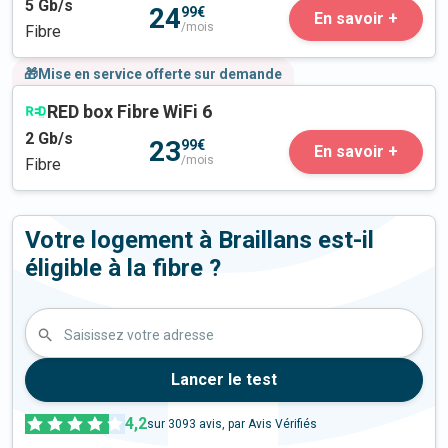
5
Gb/s
24
99€
En savoir +
/mois
Fibre
🎁Mise en service offerte sur demande
RED box Fibre WiFi 6
2
Gb/s
23
99€
En savoir +
/mois
Fibre
Votre logement à Braillans est-il
éligible à la fibre ?
Saisissez votre adresse
Lancer le test
4,2
sur
3093
avis, par Avis Vérifiés