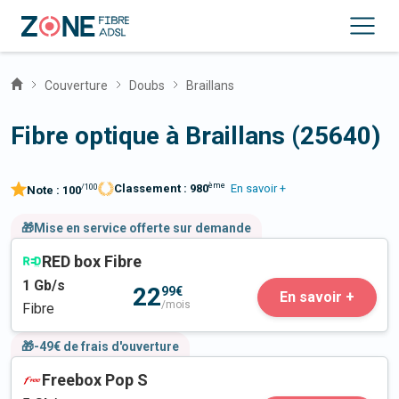
Couverture
Doubs
Braillans
Fibre optique à Braillans (25640)
ème
Classement :
980
En savoir +
/100
Note :
100
🎁Mise en service offerte sur demande
RED box Fibre
1
Gb/s
22
99€
En savoir +
/mois
Fibre
🎁-49€ de frais d'ouverture
Freebox Pop S