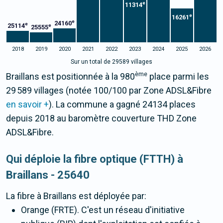
e
11314
e
16261
e
24160
e
25114
e
25555
2018
2019
2020
2021
2022
2023
2024
2025
2026
Sur un total de 29589 villages
ème
Braillans est positionnée à la 980
place parmi les
29 589 villages (notée 100/100 par Zone ADSL&Fibre
en savoir +
). La commune a gagné 24134 places
depuis 2018 au baromètre couverture THD Zone
ADSL&Fibre.
Qui déploie la fibre optique (FTTH) à
Braillans - 25640
La fibre
à Braillans
est déployée par:
Orange (FRTE). C'est un réseau d'initiative