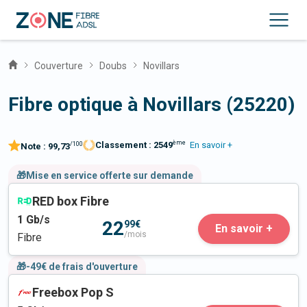
Couverture
Doubs
Novillars
Fibre optique à Novillars (25220)
ème
Classement :
2549
En savoir +
/100
Note :
99,73
🎁Mise en service offerte sur demande
RED box Fibre
1
Gb/s
22
99€
En savoir +
/mois
Fibre
🎁-49€ de frais d'ouverture
Freebox Pop S