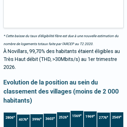
* Cette baisse du taux d’éligibilité fibre est due à une nouvelle estimation du
nombre de logements totaux faite par l’ARCEP au T2 2020.
À Novillars, 99,70% des habitants étaient éligibles au
Très Haut débit (THD, >30Mbits/s) au 1er trimestre
2026.
Evolution de la position au sein du
classement des villages (moins de 2 000
habitants)
e
1569
e
1969
e
e
e
e
2526
2549
2806
2776
e
3603
e
e
3996
4076