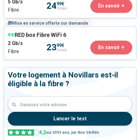
5
Gb/s
24
99€
En savoir +
/mois
Fibre
🎁Mise en service offerte sur demande
RED box Fibre WiFi 6
2
Gb/s
23
99€
En savoir +
/mois
Fibre
Votre logement à Novillars est-il
éligible à la fibre ?
Saisissez votre adresse
Lancer le test
4,2
sur
3093
avis, par Avis Vérifiés