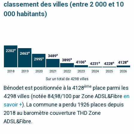
classement des villes (entre 2 000 et 10
000 habitants)
e
2202
e
2463
e
3489
e
2995
e
3895
e
e
4106
4128
e
e
4231
4228
2018
2019
2020
2021
2022
2023
2024
2025
2026
Sur un total de 4298 villes
ème
Bénodet est positionnée à la 4128
place parmi les
4 298 villes (notée 84,98/100 par Zone ADSL&Fibre
en
savoir +
). La commune a perdu 1926 places depuis
2018 au baromètre couverture THD Zone
ADSL&Fibre.