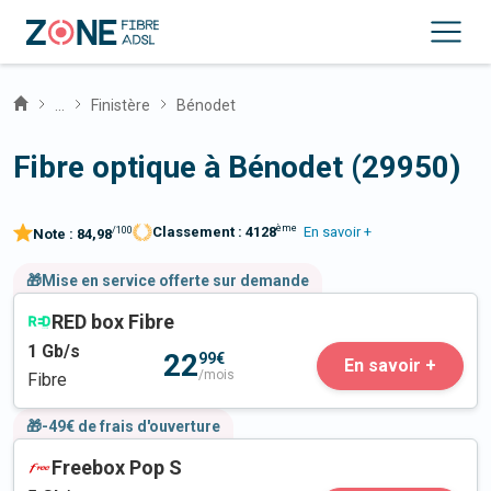
...
Finistère
Bénodet
Fibre optique à Bénodet (29950)
ème
Classement :
4128
En savoir +
/100
Note :
84,98
🎁Mise en service offerte sur demande
RED box Fibre
1
Gb/s
22
99€
En savoir +
/mois
Fibre
🎁-49€ de frais d'ouverture
Freebox Pop S