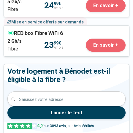
5
Gb/s
24
99€
En savoir +
/mois
Fibre
🎁Mise en service offerte sur demande
RED box Fibre WiFi 6
2
Gb/s
23
99€
En savoir +
/mois
Fibre
Votre logement à Bénodet est-il
éligible à la fibre ?
Saisissez votre adresse
Lancer le test
4,2
sur
3093
avis, par Avis Vérifiés