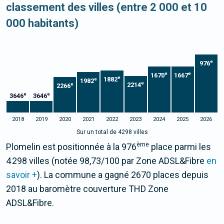
classement des villes (entre 2 000 et 10
000 habitants)
e
976
e
e
1670
1667
e
1882
e
1982
e
2214
e
2266
e
e
3646
3646
2018
2019
2020
2021
2022
2023
2024
2025
2026
Sur un total de 4298 villes
ème
Plomelin est positionnée à la 976
place parmi les
4 298 villes (notée 98,73/100 par Zone ADSL&Fibre
en
savoir +
). La commune a gagné 2670 places depuis
2018 au baromètre couverture THD Zone
ADSL&Fibre.