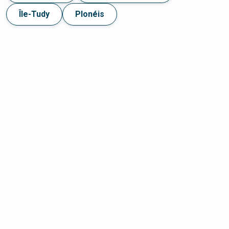
Île-Tudy
Plonéis