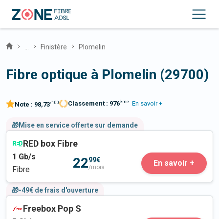
...
Finistère
Plomelin
Fibre optique à Plomelin (29700)
ème
Classement :
976
En savoir +
/100
Note :
98,73
🎁Mise en service offerte sur demande
RED box Fibre
1
Gb/s
22
99€
En savoir +
/mois
Fibre
🎁-49€ de frais d'ouverture
Freebox Pop S