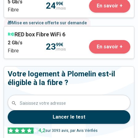
5
Gb/s
24
99€
En savoir +
/mois
Fibre
🎁Mise en service offerte sur demande
RED box Fibre WiFi 6
2
Gb/s
23
99€
En savoir +
/mois
Fibre
Votre logement à Plomelin est-il
éligible à la fibre ?
Saisissez votre adresse
Lancer le test
4,2
sur
3093
avis, par Avis Vérifiés