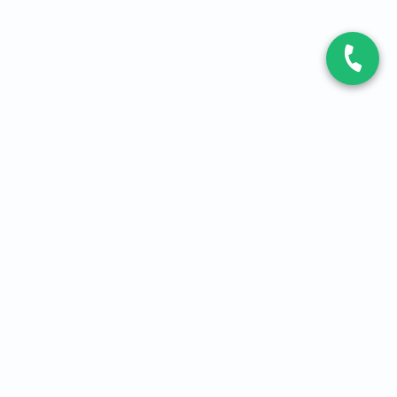
CONTACT
Contactez-nous
Expert fibre et 5G
01 86 76 06 08
4,2
sur
3093
avis, par Avis Vérifiés
À PROPOS