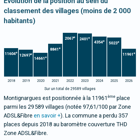
Evolution de la position au sein du
classement des villages (moins de 2 000
habitants)
e
2067
e
2401
e
4354
e
5023
e
8841
e
11604
e
11961
e
12697
e
14661
2018
2019
2020
2021
2022
2023
2024
2025
2026
Sur un total de 29589 villages
ème
Montignargues est positionnée à la 11961
place
parmi les 29 589 villages (notée 97,61/100 par Zone
ADSL&Fibre
en savoir +
). La commune a perdu 357
places depuis 2018 au baromètre couverture THD
Zone ADSL&Fibre.