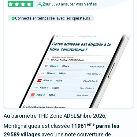
4,2
sur
3093
avis, par Avis Vérifiés
Connecté en temps réel avec les opérateurs
+6M tests chaque année
Multi-opérateurs
Au baromètre THD Zone ADSL&Fibre 2026,
ème
Montignargues est classée
11961
parmi les
29 589 villages
avec une note couverture de