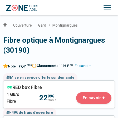
Couverture
Gard
Montignargues
Fibre optique à Montignargues
(30190)
ème
Classement :
11961
En savoir +
/100
Note :
97,61
🎁Mise en service offerte sur demande
RED box Fibre
1
Gb/s
22
99€
En savoir +
/mois
Fibre
🎁-49€ de frais d'ouverture