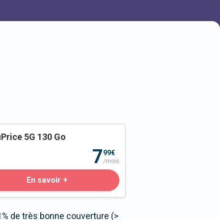
Price 5G 130 Go
o
7
99€
/mois
En savoir +
1% de très bonne couverture (>