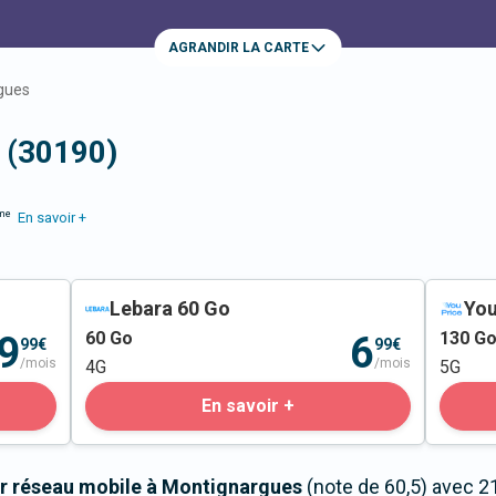
AGRANDIR LA CARTE
gues
 (30190)
me
En savoir +
Lebara 60 Go
You
60
Go
130
G
9
6
99€
99€
/mois
/mois
4G
5G
En savoir +
r réseau mobile à Montignargues
(note de 60,5) avec 2