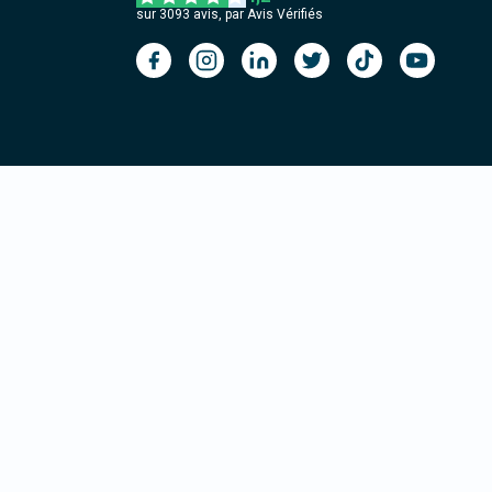
sur
3093
avis, par Avis Vérifiés