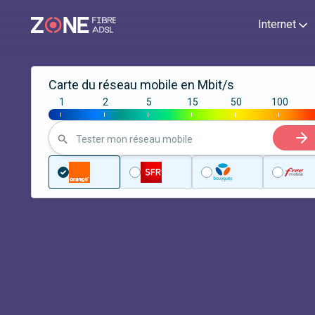
Internet
Carte du réseau mobile en Mbit/s
1
2
5
15
50
100
|
|
|
|
|
|
Tester mon réseau mobile