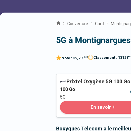
Couverture
Gard
Montignar
5G à Montignargues
è
Classement :
13128
/100
Note :
39,20
Prixtel Oxygène 5G 100 Go
100
Go
5G
En savoir +
Bouygues Telecom a le meilleu