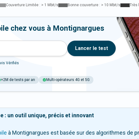
Couverture Limitée : > 1 Mbit/s
Bonne couverture : > 10 Mbit/s
Très 
bile chez vous à Montignargues
Lancer le test
vis Vérifiés
+2M de tests par an
Multi-opérateurs 4G et 5G
 : un outil unique, précis et innovant
ile
à Montignargues
est basée sur des algorithmes de pr