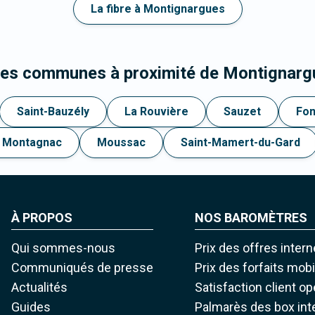
La fibre à Montignargues
 les communes à proximité de Montignarg
Saint-Bauzély
La Rouvière
Sauzet
Fo
Montagnac
Moussac
Saint-Mamert-du-Gard
À PROPOS
NOS BAROMÈTRES
Qui sommes-nous
Prix des offres intern
Communiqués de presse
Prix des forfaits mob
Actualités
Satisfaction client o
Guides
Palmarès des box int