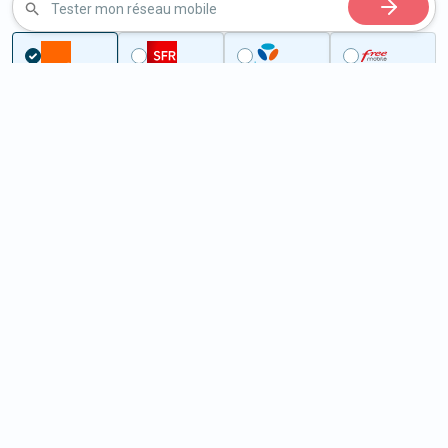
Tester mon réseau mobile
Couverture
Gard
Moussac
5G à Moussac (30190)
ème
Classement :
16260
En savoir +
/100
Note :
35,60
Prixtel Oxygène 5G 100 Go
100
Go
9
99€
En savoir +
/mois
5G
Lebara 60 Go
60
Go