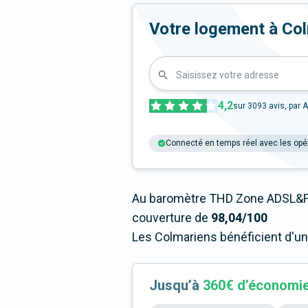
Votre logement à Colma
Saisissez votre adresse
4,2
sur
3093
avis, par A
Connecté en temps réel avec les opé
Au baromètre THD Zone ADSL&Fi
couverture de
98,04/100
Les Colmariens bénéficient d'un
Jusqu’à
360€ d’économi