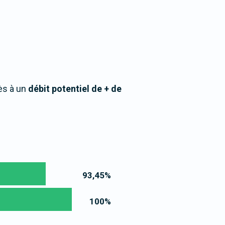
ès à un
débit potentiel de + de
93,45
%
100
%