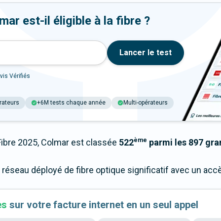
r est-il éligible à la fibre ?
Lancer le test
vis Vérifiés
rateurs
+6M tests chaque année
Multi-opérateurs
ème
bre 2025, Colmar est classée
522
parmi les 897 gran
 réseau déployé de fibre optique significatif avec un ac
es
sur votre facture internet en un seul appel