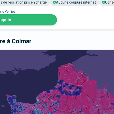
is de résiliation pris en charge
Aucune coupure internet
Conse
vis Vérifiés
appelé
bre
à Colmar