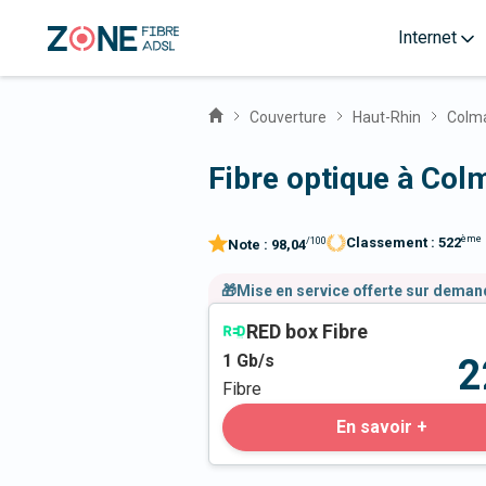
Internet
Couverture
Haut-Rhin
Colm
Fibre optique à Col
ème
Classement :
522
/100
Note :
98,04
🎁Mise en service offerte sur dema
RED box Fibre
1
Gb/s
2
Fibre
En savoir +