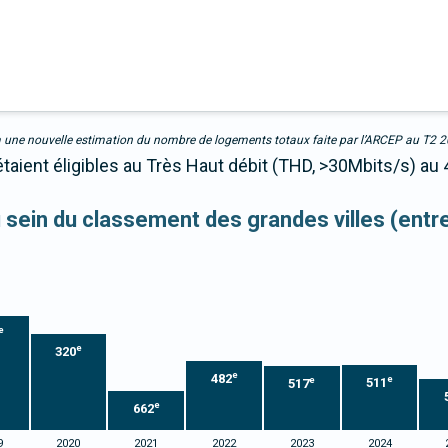
due à une nouvelle estimation du nombre de logements totaux faite par l’ARCEP au T2 
taient éligibles au Très Haut débit (THD, >30Mbits/s) au
au sein du classement des grandes villes (ent
e
e
320
e
482
e
e
511
517
e
662
9
2020
2021
2022
2023
2024