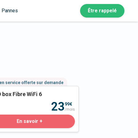
Pannes
Être rappelé
en service offerte sur demande
 box Fibre WiFi 6
23
99€
/mois
En savoir +