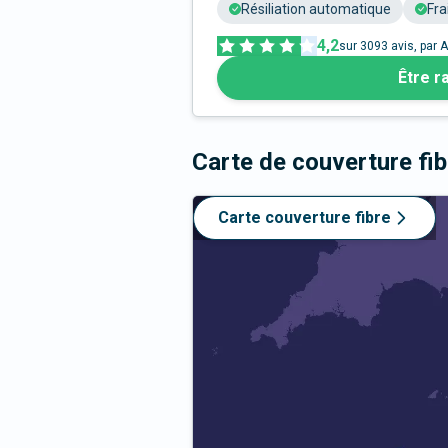
Résiliation automatique
Fra
4,2
sur
3093
avis, par A
Être r
Carte de couverture fi
Carte couverture fibre