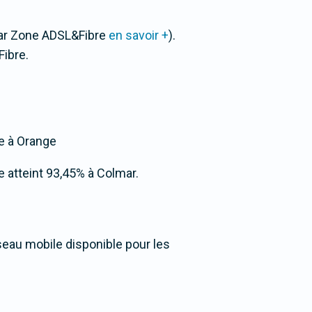
par Zone ADSL&Fibre
en savoir +
).
ibre.
ée à Orange
re atteint 93,45% à Colmar.
seau mobile disponible pour les