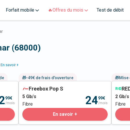
Forfait mobile
🔥Offres du mois
Test de débit
ar
mar (68000)
En savoir +
nde
🎁-49€ de frais d'ouverture
🎁Mise 
Freebox Pop S
RED
5
Gb/s
2
Gb/s
2
24
99€
99€
/mois
/mois
Fibre
Fibre
En savoir +