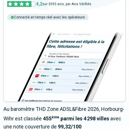
4,2
sur
3093
avis, par Avis Vérifiés
Connecté en temps réel avec les opérateurs
+6M tests chaque année
Multi-opérateurs
Au baromètre THD Zone ADSL&Fibre 2026, Horbourg-
ème
Wihr est classée
455
parmi les 4 298 villes
avec
une note couverture de
99,32/100