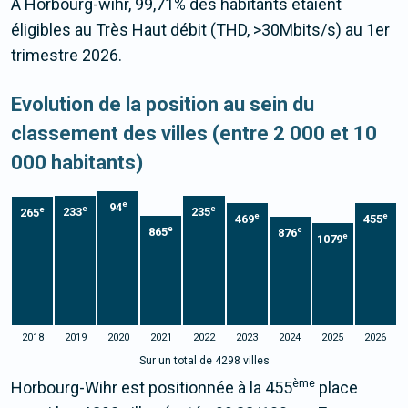
À Horbourg-wihr, 99,71% des habitants étaient
éligibles au Très Haut débit (THD, >30Mbits/s) au 1er
trimestre 2026.
Evolution de la position au sein du
classement des villes (entre 2 000 et 10
000 habitants)
e
94
e
e
e
233
235
265
e
e
469
455
e
e
865
876
e
1079
2018
2019
2020
2021
2022
2023
2024
2025
2026
Sur un total de 4298 villes
ème
Horbourg-Wihr est positionnée à la 455
place