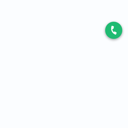
CONTACT
Contactez-nous
Expert fibre et 5G
01 86 76 06 08
4,2
sur
3093
avis, par Avis Vérifiés