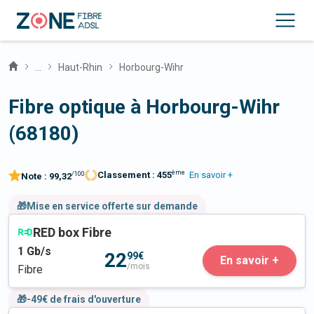
...
Haut-Rhin
Horbourg-Wihr
Fibre optique à Horbourg-Wihr
(68180)
ème
Classement :
455
En savoir +
/100
Note :
99,32
🎁Mise en service offerte sur demande
RED box Fibre
1
Gb/s
22
99€
En savoir +
/mois
Fibre
🎁-49€ de frais d'ouverture