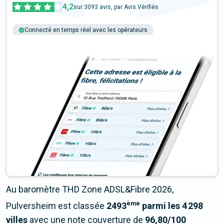
4,2
sur
3093
avis, par Avis Vérifiés
Connecté en temps réel avec les opérateurs
+6M tests chaque année
Multi-opérateurs
Au baromètre THD Zone ADSL&Fibre 2026,
ème
Pulversheim est classée
2493
parmi les 4 298
villes
avec une note couverture de
96,80/100