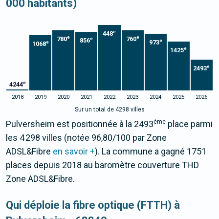
000 habitants)
e
448
e
e
780
760
e
856
e
973
e
1068
e
1425
e
2493
e
4244
2018
2019
2020
2021
2022
2023
2024
2025
2026
Sur un total de 4298 villes
ème
Pulversheim est positionnée à la 2493
place parmi
les 4 298 villes (notée 96,80/100 par Zone
ADSL&Fibre
en savoir +
). La commune a gagné 1751
places depuis 2018 au baromètre couverture THD
Zone ADSL&Fibre.
Qui déploie la fibre optique (FTTH) à