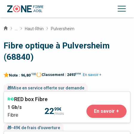
...
Haut-Rhin
Pulversheim
Fibre optique à Pulversheim
(68840)
ème
Classement :
2493
En savoir +
/100
Note :
96,80
🎁Mise en service offerte sur demande
RED box Fibre
1
Gb/s
22
99€
En savoir +
/mois
Fibre
🎁-49€ de frais d'ouverture