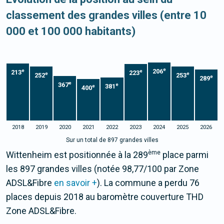
classement des grandes villes (entre 10
000 et 100 000 habitants)
e
206
e
e
213
223
e
e
252
253
e
289
e
367
e
381
e
400
2018
2019
2020
2021
2022
2023
2024
2025
2026
Sur un total de 897 grandes villes
ème
Wittenheim est positionnée à la 289
place parmi
les 897 grandes villes (notée 98,77/100 par Zone
ADSL&Fibre
en savoir +
). La commune a perdu 76
places depuis 2018 au baromètre couverture THD
Zone ADSL&Fibre.