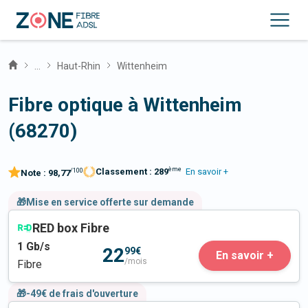
...
Haut-Rhin
Wittenheim
Fibre optique à Wittenheim
(68270)
ème
Classement :
289
En savoir +
/100
Note :
98,77
🎁Mise en service offerte sur demande
RED box Fibre
1
Gb/s
22
99€
En savoir +
/mois
Fibre
🎁-49€ de frais d'ouverture