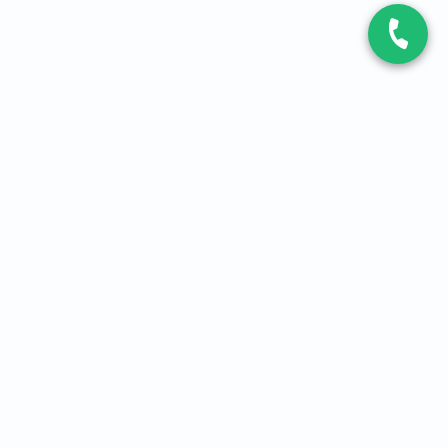
CONTACT
Contactez-nous
Expert fibre et 5G
01 86 76 06 08
4,2
sur
3093
avis, par Avis Vérifiés
À PROPOS
Qui sommes-nous