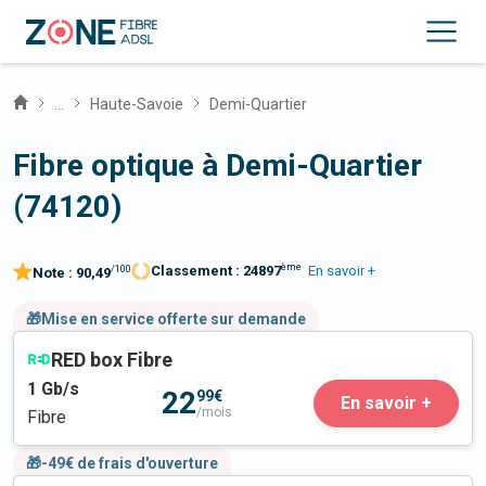
...
Haute-Savoie
Demi-Quartier
Fibre optique à Demi-Quartier
(74120)
ème
Classement :
24897
En savoir +
/100
Note :
90,49
🎁Mise en service offerte sur demande
RED box Fibre
1
Gb/s
22
99€
En savoir +
/mois
Fibre
🎁-49€ de frais d'ouverture