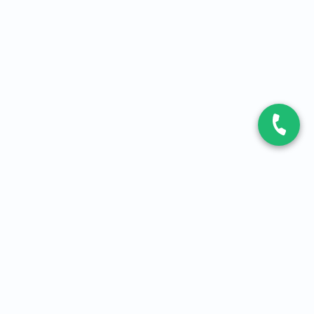
CONTACT
Contactez-nous
Expert fibre et 5G
01 86 76 06 08
4,2
sur
3093
avis, par Avis Vérifiés