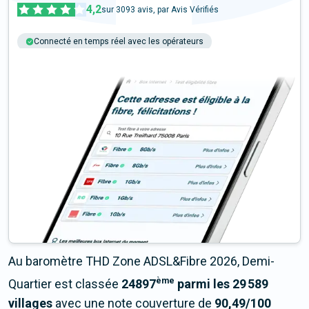
4,2
sur
3093
avis, par Avis Vérifiés
Connecté en temps réel avec les opérateurs
+6M tests chaque année
Multi-opérateurs
Au baromètre THD Zone ADSL&Fibre 2026, Demi-
ème
Quartier est classée
24897
parmi les 29 589
villages
avec une note couverture de
90,49/100