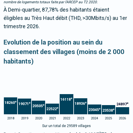
nombre de logements totaux faite par l’ARCEP au T2 2020.
À Demi-quartier, 87,78% des habitants étaient
éligibles au Très Haut débit (THD, >30Mbits/s) au 1er
trimestre 2026.
Evolution de la position au sein du
classement des villages (moins de 2 000
habitants)
e
16118
e
18260
e
e
18936
e
19071
24897
e
20505
e
22522
e
23045
e
23538
2018
2019
2020
2021
2022
2023
2024
2025
2026
Sur un total de 29589 villages