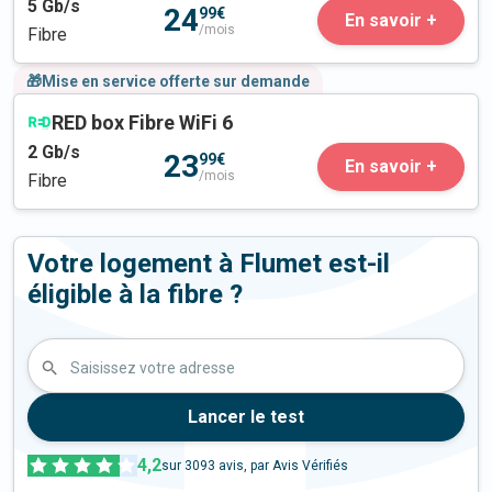
5
Gb/s
24
99€
En savoir +
/mois
Fibre
🎁Mise en service offerte sur demande
RED box Fibre WiFi 6
2
Gb/s
23
99€
En savoir +
/mois
Fibre
Votre logement à Flumet est-il
éligible à la fibre ?
Saisissez votre adresse
Lancer le test
4,2
sur
3093
avis, par Avis Vérifiés