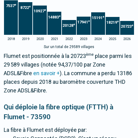
e
7537
e
8722
e
10927
e
14883
e
15191
e
e
17941
18219
e
20128
e
20723
2018
2019
2020
2021
2022
2023
2024
2025
2026
Sur un total de 29589 villages
ème
Flumet est positionnée à la 20723
place parmi les
29 589 villages (notée 94,37/100 par Zone
ADSL&Fibre
en savoir +
). La commune a perdu 13186
places depuis 2018 au baromètre couverture THD
Zone ADSL&Fibre.
Qui déploie la fibre optique (FTTH) à
Flumet - 73590
La fibre
à Flumet
est déployée par: