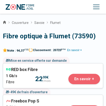
Couverture
Savoie
Flumet
Fibre optique à Flumet (73590)
ème
Classement :
20723
En savoir +
/100
Note :
94,37
🎁Mise en service offerte sur demande
RED box Fibre
1
Gb/s
22
99€
En savoir +
/mois
Fibre
🎁-49€ de frais d'ouverture
Freebox Pop S