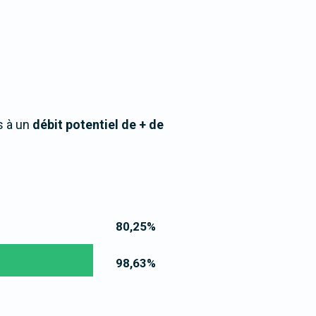
s à un
débit potentiel de + de
80,25
%
98,63
%