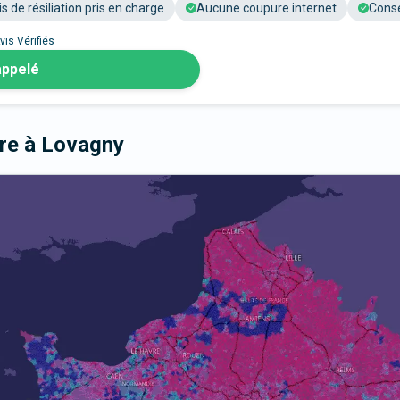
is de résiliation pris en charge
Aucune coupure internet
Conse
vis Vérifiés
appelé
bre
à Lovagny