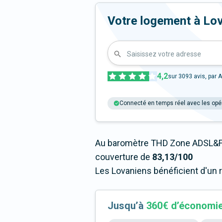
Votre logement à Lovag
Saisissez votre adresse
4,2
sur
3093
avis, par A
Connecté en temps réel avec les opé
Au baromètre THD Zone ADSL&Fi
couverture de
83,13/100
Les Lovaniens bénéficient d'un 
Jusqu’à
360€ d’économi