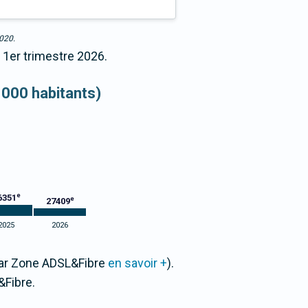
2020.
 1er trimestre 2026.
 000 habitants)
e
6351
e
27409
2025
2026
 par Zone ADSL&Fibre
en savoir +
).
Fibre.