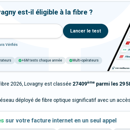
ny est-il éligible à la fibre ?
Lancer le test
vis Vérifiés
rateurs
+6M tests chaque année
Multi-opérateurs
ème
bre 2026, Lovagny est classée
27409
parmi les 29 5
réseau déployé de fibre optique significatif avec un acc
es
sur votre facture internet en un seul appel