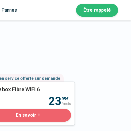
Pannes
Être rappelé
en service offerte sur demande
 box Fibre WiFi 6
23
99€
/mois
En savoir +