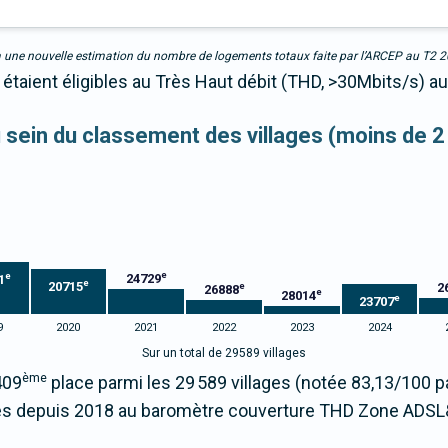
due à une nouvelle estimation du nombre de logements totaux faite par l’ARCEP au T2 
étaient éligibles au Très Haut débit (THD, >30Mbits/s) au
au sein du classement des villages (moins de 2
e
e
24729
1
e
20715
2
e
26888
e
28014
e
23707
9
2020
2021
2022
2023
2024
Sur un total de 29589 villages
ème
409
place parmi les 29 589 villages (notée 83,13/100
s depuis 2018 au baromètre couverture THD Zone ADSL&