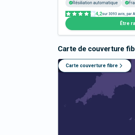
Résiliation automatique
Fra
4,2
sur
3093
avis, par A
Être r
Carte de couverture fi
Carte couverture fibre