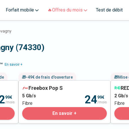
Forfait mobile
🔥Offres du mois
Test de débit
ovagny
agny (74330)
me
En savoir +
nde
🎁-49€ de frais d'ouverture
🎁Mise 
Freebox Pop S
RED
5
Gb/s
2
Gb/s
2
24
99€
99€
/mois
/mois
Fibre
Fibre
En savoir +