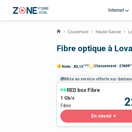
Internet
Couverture
Haute-Savoie
L
Fibre optique à Lov
è
Classement :
27409
/100
Note :
83,13
🎁Mise en service offerte sur dema
RED box Fibre
1
Gb/s
2
Fibre
En savoir +