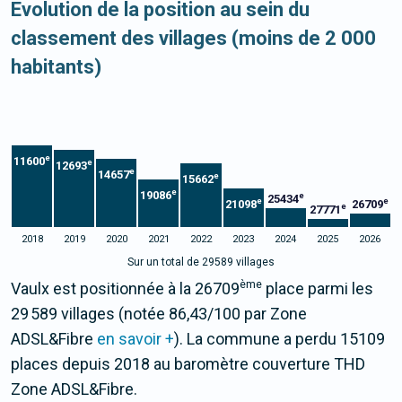
Evolution de la position au sein du
classement des villages (moins de 2 000
habitants)
e
11600
e
12693
e
14657
e
15662
e
19086
e
25434
e
e
21098
26709
e
27771
2018
2019
2020
2021
2022
2023
2024
2025
2026
Sur un total de 29589 villages
ème
Vaulx est positionnée à la 26709
place parmi les
29 589 villages (notée 86,43/100 par Zone
ADSL&Fibre
en savoir +
). La commune a perdu 15109
places depuis 2018 au baromètre couverture THD
Zone ADSL&Fibre.