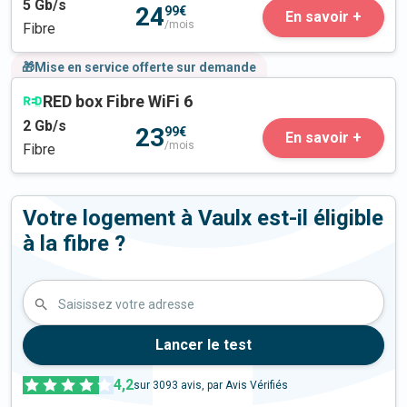
5
Gb/s
24
99€
En savoir +
/mois
Fibre
🎁Mise en service offerte sur demande
RED box Fibre WiFi 6
2
Gb/s
23
99€
En savoir +
/mois
Fibre
Votre logement à Vaulx est-il éligible
à la fibre ?
Saisissez votre adresse
Lancer le test
4,2
sur
3093
avis, par Avis Vérifiés