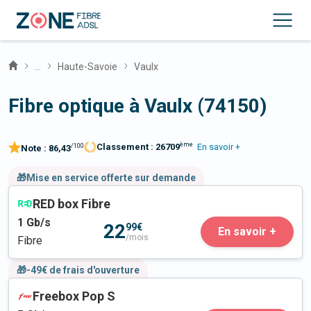
...
Haute-Savoie
Vaulx
Fibre optique à Vaulx (74150)
ème
Classement :
26709
En savoir +
/100
Note :
86,43
🎁Mise en service offerte sur demande
RED box Fibre
1
Gb/s
22
99€
En savoir +
/mois
Fibre
🎁-49€ de frais d'ouverture
Freebox Pop S