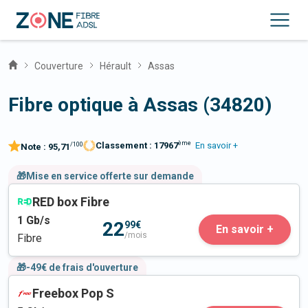
Couverture
Hérault
Assas
Fibre optique à Assas (34820)
ème
Classement :
17967
En savoir +
/100
Note :
95,71
🎁Mise en service offerte sur demande
RED box Fibre
1
Gb/s
22
99€
En savoir +
/mois
Fibre
🎁-49€ de frais d'ouverture
Freebox Pop S