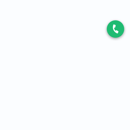
CONTACT
Contactez-nous
Expert fibre et 5G
01 86 76 06 08
4,2
sur
3093
avis, par Avis Vérifiés