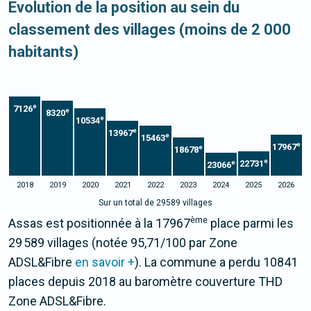
Evolution de la position au sein du
classement des villages (moins de 2 000
habitants)
e
7126
e
8320
e
10534
e
13967
e
15463
e
17967
e
18678
e
22731
e
23066
2018
2019
2020
2021
2022
2023
2024
2025
2026
Sur un total de 29589 villages
ème
Assas est positionnée à la 17967
place parmi les
29 589 villages (notée 95,71/100 par Zone
ADSL&Fibre
en savoir +
). La commune a perdu 10841
places depuis 2018 au baromètre couverture THD
Zone ADSL&Fibre.