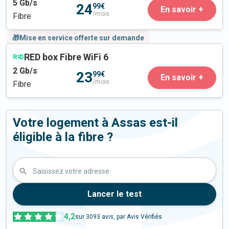
5
Gb/s
24
99€
En savoir +
/mois
Fibre
🎁Mise en service offerte sur demande
RED box Fibre WiFi 6
2
Gb/s
23
99€
En savoir +
/mois
Fibre
Votre logement à Assas est-il
éligible à la fibre ?
Saisissez votre adresse
Lancer le test
4,2
sur
3093
avis, par Avis Vérifiés