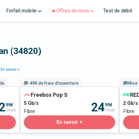
Forfait mobile
🔥Offres du mois
Test de débit
ran (34820)
En savoir +
nde
🎁-49€ de frais d'ouverture
🎁Mise 
Freebox Pop S
RED
5
Gb/s
2
Gb/s
2
24
99€
99€
/mois
/mois
Fibre
Fibre
En savoir +