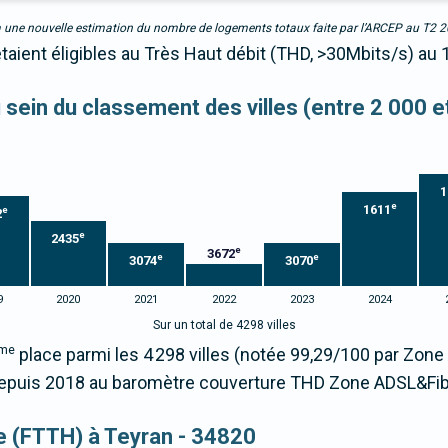
due à une nouvelle estimation du nombre de logements totaux faite par l’ARCEP au T2 
taient éligibles au Très Haut débit (THD, >30Mbits/s) au 
u sein du classement des villes (entre 2 000 
1
e
1611
e
2
e
2435
e
3672
e
e
3074
3070
9
2020
2021
2022
2023
2024
Sur un total de 4298 villes
me
place parmi les 4 298 villes (notée 99,29/100 par Zon
puis 2018 au baromètre couverture THD Zone ADSL&Fib
ue (FTTH) à Teyran - 34820