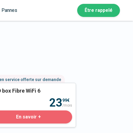
Pannes
Être rappelé
en service offerte sur demande
 box Fibre WiFi 6
23
99€
/mois
En savoir +