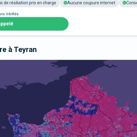
is de résiliation pris en charge
Aucune coupure internet
Conse
vis Vérifiés
appelé
bre
à Teyran