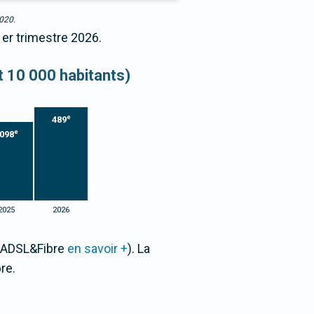
2020.
1er trimestre 2026.
et 10 000 habitants)
e
489
e
098
2025
2026
e ADSL&Fibre
en savoir +
). La
re.