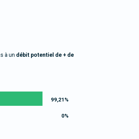
ès à un
débit potentiel de + de
99,21
%
0
%