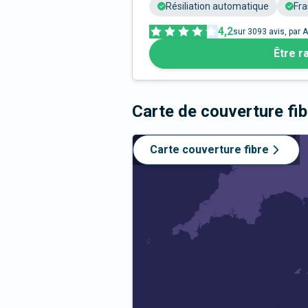
Résiliation automatique
Fra
4,2
sur
3093
avis, par A
Être r
Carte de couverture fi
Carte couverture fibre