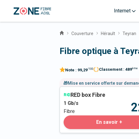
Internet
Couverture
Hérault
Teyran
Fibre optique à Tey
ème
Classement :
489
/100
Note :
99,29
🎁Mise en service offerte sur dema
RED box Fibre
1
Gb/s
2
Fibre
En savoir +