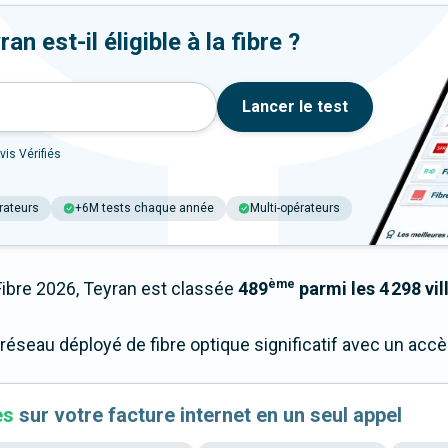
n est-il éligible à la fibre ?
Lancer le test
vis Vérifiés
rateurs
+6M tests chaque année
Multi-opérateurs
ème
bre 2026, Teyran est classée
489
parmi les 4 298 vil
 réseau déployé de fibre optique significatif avec un ac
es
sur votre facture internet en un seul appel