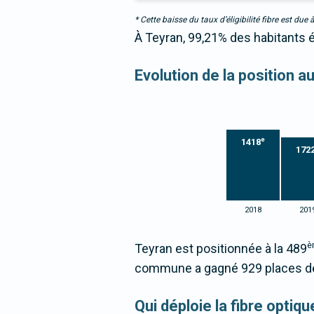
* Cette baisse du taux d’éligibilité fibre est 
À Teyran, 99,21% des habitants é
Evolution de la position a
e
1418
172
2018
201
è
Teyran est positionnée à la 489
commune a gagné 929 places de
Qui déploie la fibre optiq