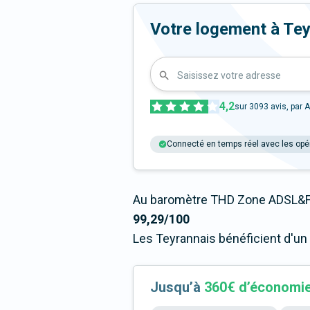
Votre logement à Teyra
Saisissez votre adresse
4,2
sur
3093
avis, par A
Connecté en temps réel avec les opé
Au baromètre THD Zone ADSL&Fi
99,29/100
Les Teyrannais bénéficient d'un
Jusqu’à
360€ d’économi