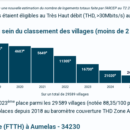
due à une nouvelle estimation du nombre de logements totaux faite par l’ARCEP au T2 
étaient éligibles au Très Haut débit (THD, >30Mbits/s) a
au sein du classement des villages (moins de 2
e
4
e
4607
e
5649
e
11305
e
16730
2
e
21020
9
2020
2021
2022
2023
2024
Sur un total de 29589 villages
ème
6023
place parmi les 29 589 villages (notée 88,35/100
places depuis 2018 au baromètre couverture THD Zone A
que (FTTH) à Aumelas - 34230