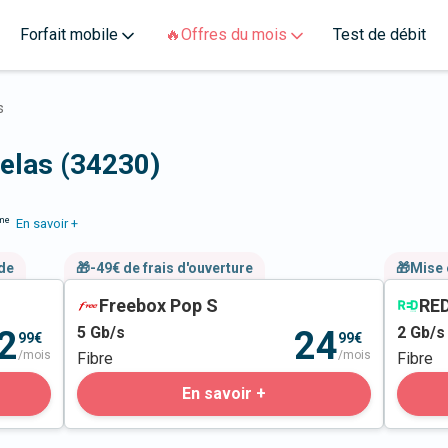
Forfait mobile
🔥Offres du mois
Test de débit
s
elas (34230)
me
En savoir +
nde
🎁-49€ de frais d'ouverture
🎁Mise 
Freebox Pop S
RED
5
Gb/s
2
Gb/s
2
24
99€
99€
/mois
/mois
Fibre
Fibre
En savoir +