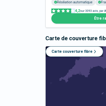
Résiliation automatique
Fra
4,2
sur
3093
avis, par A
Être r
Carte de couverture fi
Carte couverture fibre