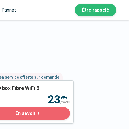
Pannes
Être rappelé
en service offerte sur demande
 box Fibre WiFi 6
23
99€
/mois
En savoir +