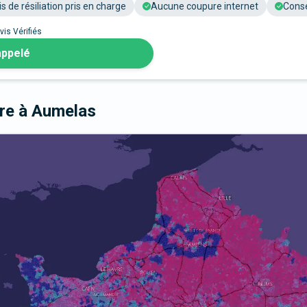
is de résiliation pris en charge
Aucune coupure internet
Conse
vis Vérifiés
appelé
bre
à Aumelas