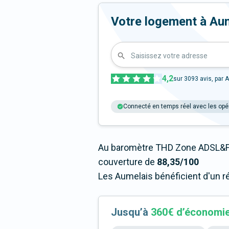
Votre logement à Aumel
Saisissez votre adresse
4,2
sur
3093
avis, par A
Connecté en temps réel avec les opé
Au baromètre THD Zone ADSL&Fi
couverture de
88,35/100
Les Aumelais bénéficient d'un r
Jusqu’à
360€ d’économi