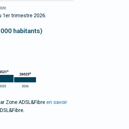
2020.
u 1er trimestre 2026.
 000 habitants)
e
4521
e
26023
2025
2026
 par Zone ADSL&Fibre
en savoir
DSL&Fibre.