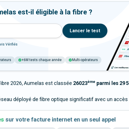
as est-il éligible à la fibre ?
Lancer le test
vis Vérifiés
rateurs
+6M tests chaque année
Multi-opérateurs
ème
bre 2026, Aumelas est classée
26023
parmi les 29 5
éseau déployé de fibre optique significatif avec un accè
es
sur votre facture internet en un seul appel