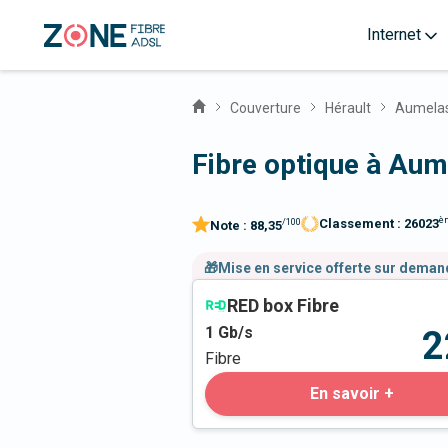
Internet
Couverture
Hérault
Aumela
Fibre optique à Aum
è
Classement :
26023
/100
Note :
88,35
🎁Mise en service offerte sur dema
RED box Fibre
1
Gb/s
2
Fibre
En savoir +