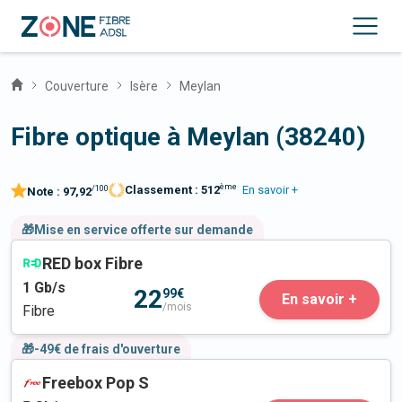
Couverture
Isère
Meylan
Fibre optique à Meylan (38240)
ème
Classement :
512
En savoir +
/100
Note :
97,92
🎁Mise en service offerte sur demande
RED box Fibre
1
Gb/s
22
99€
En savoir +
/mois
Fibre
🎁-49€ de frais d'ouverture
Freebox Pop S