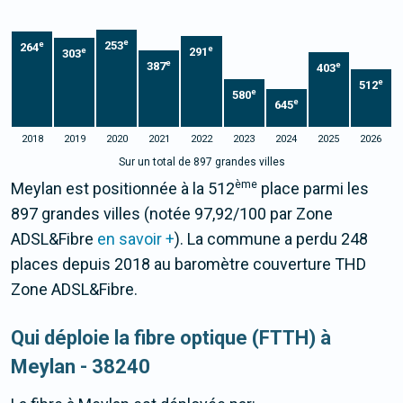
e
253
e
264
e
291
e
303
e
387
e
403
e
512
e
580
e
645
2018
2019
2020
2021
2022
2023
2024
2025
2026
Sur un total de 897 grandes villes
ème
Meylan est positionnée à la 512
place parmi les
897 grandes villes (notée 97,92/100 par Zone
ADSL&Fibre
en savoir +
). La commune a perdu 248
places depuis 2018 au baromètre couverture THD
Zone ADSL&Fibre.
Qui déploie la fibre optique (FTTH) à
Meylan - 38240