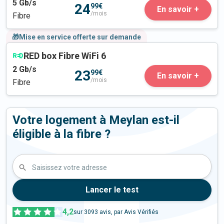
5
Gb/s
24
99€
En savoir +
/mois
Fibre
🎁Mise en service offerte sur demande
RED box Fibre WiFi 6
2
Gb/s
23
99€
En savoir +
/mois
Fibre
Votre logement à Meylan est-il
éligible à la fibre ?
Saisissez votre adresse
Lancer le test
4,2
sur
3093
avis, par Avis Vérifiés