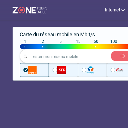
Internet
Carte du réseau mobile en Mbit/s
1
2
5
15
50
100
|
|
|
|
|
|
Tester mon réseau mobile