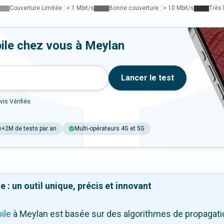
Couverture Limitée : > 1 Mbit/s
Bonne couverture : > 10 Mbit/s
Très 
ile chez vous à Meylan
Lancer le test
vis Vérifiés
+2M de tests par an
Multi-opérateurs 4G et 5G
 : un outil unique, précis et innovant
ile
à Meylan
est basée sur des algorithmes de propagation