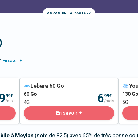
AGRANDIR LA CARTE
)
e
En savoir +
Lebara 60 Go
You
60
Go
130
G
9
6
99€
99€
/mois
/mois
4G
5G
En savoir +
bile à Meylan
(note de 82,5) avec 65% de très bonne couv