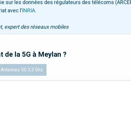
puie sur les données des régulateurs des télécoms (ARCE
iat avec l
’
INRIA
.
nt, expert des réseaux mobiles
t de la 5G
à Meylan
?
Antennes 5G 3,5 Ghz