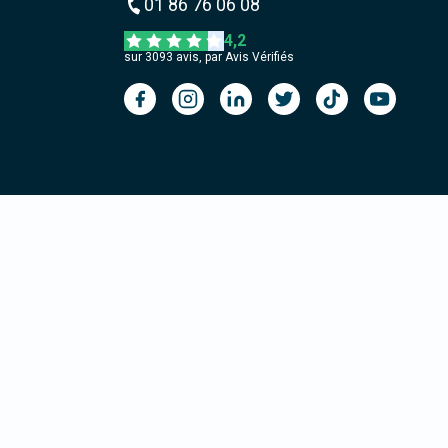
01 86 76 06 08
4,2
sur
3093
avis, par Avis Vérifiés