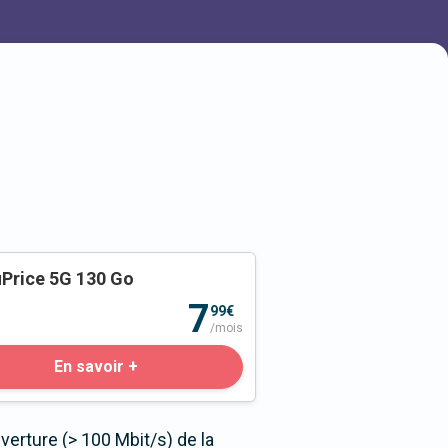
Price 5G 130 Go
o
7
99€
/mois
En savoir +
erture (> 100 Mbit/s) de la