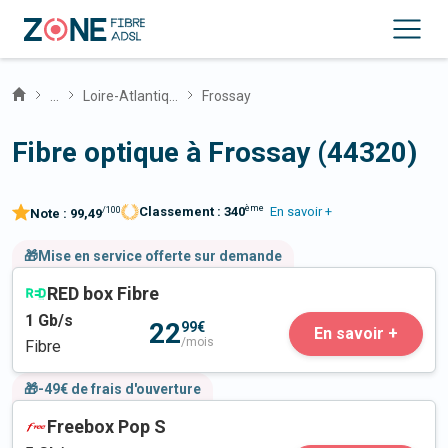
...
Loire-Atlantique
Frossay
Fibre optique à Frossay (44320)
ème
Classement :
340
En savoir +
/100
Note :
99,49
🎁Mise en service offerte sur demande
RED box Fibre
1
Gb/s
22
99€
En savoir +
/mois
Fibre
🎁-49€ de frais d'ouverture
Freebox Pop S