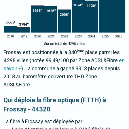
e
1074
e
1126
e
e
1613
1628
e
2008
e
3653
e
3784
2018
2019
2020
2021
2022
2023
2024
2025
2026
Sur un total de 4298 villes
ème
Frossay est positionnée à la 340
place parmi les
4 298 villes (notée 99,49/100 par Zone ADSL&Fibre
en
savoir +
). La commune a gagné 3313 places depuis
2018 au baromètre couverture THD Zone
ADSL&Fibre.
Qui déploie la fibre optique (FTTH) à
Frossay - 44320
La fibre
à Frossay
est déployée par: