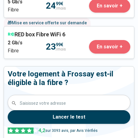
5
Gb/s
24
99€
En savoir +
/mois
Fibre
🎁Mise en service offerte sur demande
RED box Fibre WiFi 6
2
Gb/s
23
99€
En savoir +
/mois
Fibre
Votre logement à Frossay est-il
éligible à la fibre ?
Saisissez votre adresse
Lancer le test
4,2
sur
3093
avis, par Avis Vérifiés