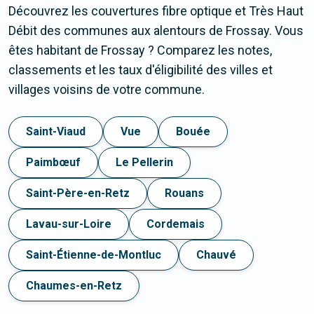
Découvrez les couvertures fibre optique et Très Haut
Débit des communes aux alentours de Frossay. Vous
êtes habitant de Frossay ? Comparez les notes,
classements et les taux d'éligibilité des villes et
villages voisins de votre commune.
Saint-Viaud
Vue
Bouée
Paimbœuf
Le Pellerin
Saint-Père-en-Retz
Rouans
Lavau-sur-Loire
Cordemais
Saint-Étienne-de-Montluc
Chauvé
Chaumes-en-Retz