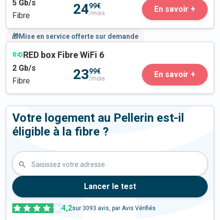
5
Gb/s
24
99€
En savoir +
/mois
Fibre
🎁Mise en service offerte sur demande
RED box Fibre WiFi 6
2
Gb/s
23
99€
En savoir +
/mois
Fibre
Votre logement au Pellerin est-il
éligible à la fibre ?
Saisissez votre adresse
Lancer le test
4,2
sur
3093
avis, par Avis Vérifiés