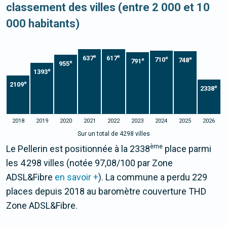
classement des villes (entre 2 000 et 10
000 habitants)
e
e
637
617
e
e
710
748
e
791
e
955
e
1393
e
2109
e
2338
2018
2019
2020
2021
2022
2023
2024
2025
2026
Sur un total de 4298 villes
ème
Le Pellerin est positionnée à la 2338
place parmi
les 4 298 villes (notée 97,08/100 par Zone
ADSL&Fibre
en savoir +
). La commune a perdu 229
places depuis 2018 au baromètre couverture THD
Zone ADSL&Fibre.