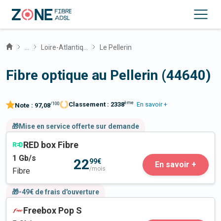
...
Loire-Atlantique
Le Pellerin
Fibre optique au Pellerin (44640)
ème
Classement :
2338
En savoir +
/100
Note :
97,08
🎁Mise en service offerte sur demande
RED box Fibre
1
Gb/s
22
99€
En savoir +
/mois
Fibre
🎁-49€ de frais d'ouverture
Freebox Pop S