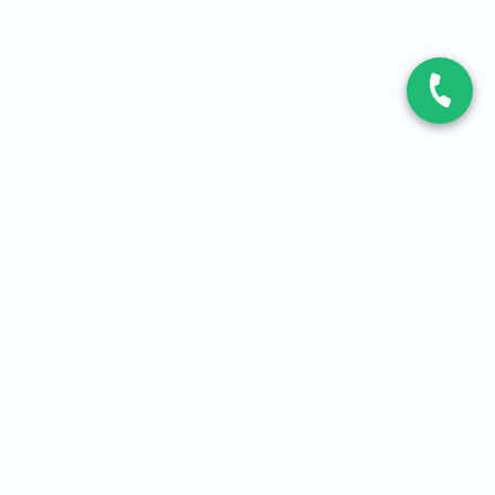
CONTACT
Contactez-nous
Expert fibre et 5G
01 86 76 06 08
4,2
sur
3093
avis, par Avis Vérifiés
À PROPOS