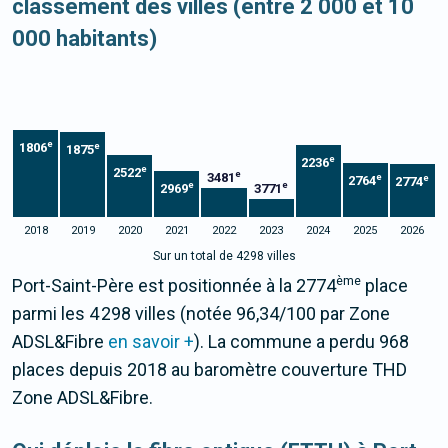
classement des villes (entre 2 000 et 10
000 habitants)
e
1806
e
1875
e
2236
e
2522
e
3481
e
e
2764
2774
e
e
2969
3771
2018
2019
2020
2021
2022
2023
2024
2025
2026
Sur un total de 4298 villes
ème
Port-Saint-Père est positionnée à la 2774
place
parmi les 4 298 villes (notée 96,34/100 par Zone
ADSL&Fibre
en savoir +
). La commune a perdu 968
places depuis 2018 au baromètre couverture THD
Zone ADSL&Fibre.