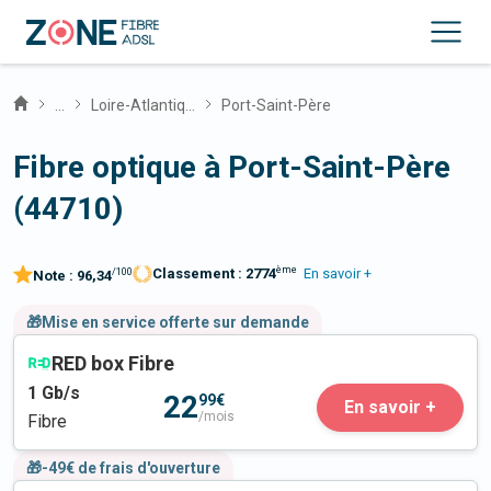
...
Loire-Atlantique
Port-Saint-Père
Fibre optique à Port-Saint-Père
(44710)
ème
Classement :
2774
En savoir +
/100
Note :
96,34
🎁Mise en service offerte sur demande
RED box Fibre
1
Gb/s
22
99€
En savoir +
/mois
Fibre
🎁-49€ de frais d'ouverture