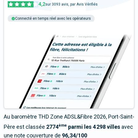
4,2
sur
3093
avis, par Avis Vérifiés
Connecté en temps réel avec les opérateurs
+6M tests chaque année
Multi-opérateurs
Au baromètre THD Zone ADSL&Fibre 2026, Port-Saint-
ème
Père est classée
2774
parmi les 4 298 villes
avec
une note couverture de
96,34/100