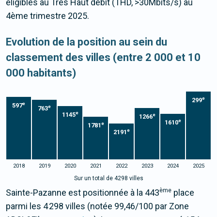
éligibles au Très Haut débit (THD, >30Mbits/s) au
4ème trimestre 2025.
Evolution de la position au sein du
classement des villes (entre 2 000 et 10
000 habitants)
e
299
e
597
e
763
e
1145
e
1266
e
1610
e
1781
e
2191
2018
2019
2020
2021
2022
2023
2024
2025
Sur un total de 4298 villes
ème
Sainte-Pazanne est positionnée à la 443
place
parmi les 4 298 villes (notée 99,46/100 par Zone