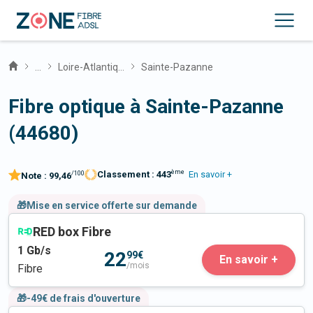
...
Loire-Atlantique
Sainte-Pazanne
Fibre optique à Sainte-Pazanne
(44680)
ème
Classement :
443
En savoir +
/100
Note :
99,46
🎁Mise en service offerte sur demande
RED box Fibre
1
Gb/s
22
99€
En savoir +
/mois
Fibre
🎁-49€ de frais d'ouverture