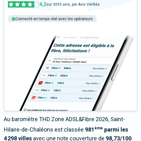
4,2
sur
3093
avis, par Avis Vérifiés
Connecté en temps réel avec les opérateurs
+6M tests chaque année
Multi-opérateurs
Au baromètre THD Zone ADSL&Fibre 2026, Saint-
ème
Hilaire-de-Chaléons est classée
981
parmi les
4 298 villes
avec une note couverture de
98,73/100