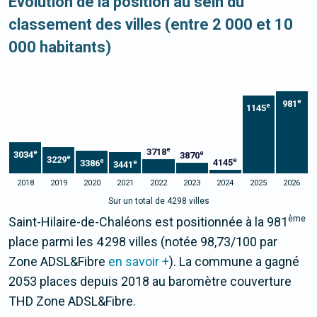
Evolution de la position au sein du
classement des villes (entre 2 000 et 10
000 habitants)
e
981
e
1145
e
3718
e
e
3034
3870
e
3229
e
e
4145
3386
e
3441
2018
2019
2020
2021
2022
2023
2024
2025
2026
Sur un total de 4298 villes
ème
Saint-Hilaire-de-Chaléons est positionnée à la 981
place parmi les 4 298 villes (notée 98,73/100 par
Zone ADSL&Fibre
en savoir +
). La commune a gagné
2053 places depuis 2018 au baromètre couverture
THD Zone ADSL&Fibre.