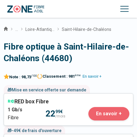
...
Loire-Atlantique
Saint-Hilaire-de-Chaléons
Fibre optique à Saint-Hilaire-de-
Chaléons (44680)
ème
Classement :
981
En savoir +
/100
Note :
98,73
🎁Mise en service offerte sur demande
RED box Fibre
1
Gb/s
22
99€
En savoir +
/mois
Fibre
🎁-49€ de frais d'ouverture