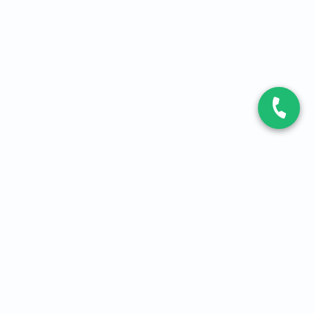
CONTACT
Contactez-nous
Expert fibre et 5G
01 86 76 06 08
4,2
sur
3093
avis, par Avis Vérifiés