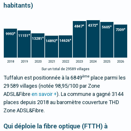
habitants)
e
4372
e
4847
e
5605
e
7309
e
9993
e
11151
e
13281
e
e
14626
14892
2018
2019
2020
2021
2022
2023
2024
2025
2026
Sur un total de 29589 villages
ème
Tuffalun est positionnée à la 6849
place parmi les
29 589 villages (notée 98,95/100 par Zone
ADSL&Fibre
en savoir +
). La commune a gagné 3144
places depuis 2018 au baromètre couverture THD
Zone ADSL&Fibre.
Qui déploie la fibre optique (FTTH) à