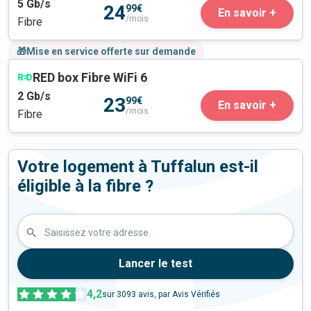
5
Gb/s
24
99€
En savoir +
/mois
Fibre
🎁Mise en service offerte sur demande
RED box Fibre WiFi 6
2
Gb/s
23
99€
En savoir +
/mois
Fibre
Votre logement à Tuffalun est-il
éligible à la fibre ?
Saisissez votre adresse
Lancer le test
4,2
sur
3093
avis, par Avis Vérifiés