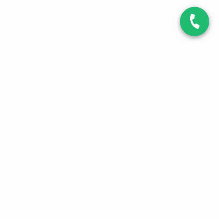
CONTACT
Contactez-nous
Expert fibre et 5G
01 86 76 06 08
4,2
sur
3093
avis, par Avis Vérifiés
À PROPOS