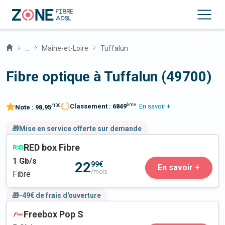
...
Maine-et-Loire
Tuffalun
Fibre optique à Tuffalun (49700)
ème
Classement :
6849
En savoir +
/100
Note :
98,95
🎁Mise en service offerte sur demande
RED box Fibre
1
Gb/s
22
99€
En savoir +
/mois
Fibre
🎁-49€ de frais d'ouverture
Freebox Pop S