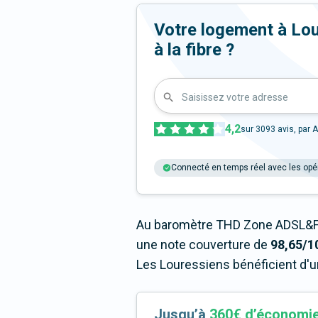
Votre logement à Lou
à la fibre ?
Saisissez votre adresse
4,2
sur
3093
avis, par A
Connecté en temps réel avec les opé
Au baromètre THD Zone ADSL&F
une note couverture de
98,65/1
Les Louressiens bénéficient d'u
Jusqu’à
360€ d’économi