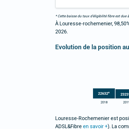
* Cette baisse du taux d’éligibilité fibre est 
À Louresse-rochemenier, 98,50% 
2026.
Evolution de la position 
e
22632
2323
2018
201
Louresse-Rochemenier est posit
ADSL&Fibre
en savoir +
). La co