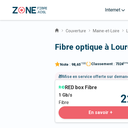
Internet
Couverture
Maine-et-Loire
Fibre optique à Lo
èm
Classement :
7324
/100
Note :
98,65
🎁Mise en service offerte sur dema
RED box Fibre
1
Gb/s
2
Fibre
En savoir +