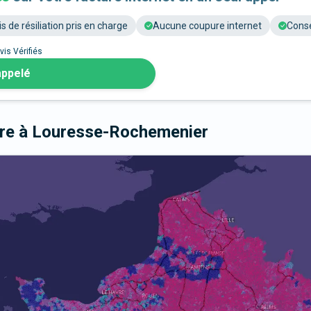
is de résiliation pris en charge
Aucune coupure internet
Conse
vis Vérifiés
appelé
bre
à Louresse-Rochemenier