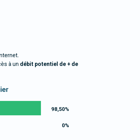
nternet.
cès à un
débit potentiel de + de
ier
98,50
%
0
%