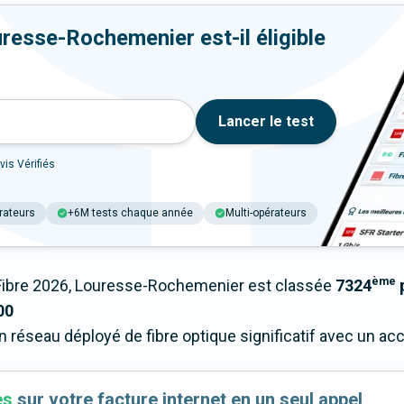
resse-Rochemenier est-il éligible
Lancer le test
vis Vérifiés
rateurs
+6M tests chaque année
Multi-opérateurs
ème
ibre 2026, Louresse-Rochemenier est classée
7324
p
00
n réseau déployé de fibre optique significatif avec un a
es
sur votre facture internet en un seul appel