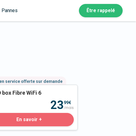
Pannes
Être rappelé
en service offerte sur demande
 box Fibre WiFi 6
23
99€
/mois
En savoir +