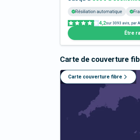
Résiliation automatique
Fra
4,2
sur
3093
avis, par A
Être r
Carte de couverture fi
Carte couverture fibre