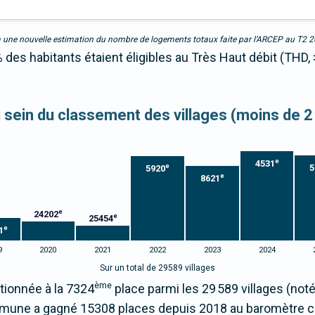
due à une nouvelle estimation du nombre de logements totaux faite par l’ARCEP au T2 
des habitants étaient éligibles au Très Haut débit (THD,
au sein du classement des villages (moins de 2
e
4531
e
5
5920
e
8621
e
24202
e
25454
e
1
9
2020
2021
2022
2023
2024
Sur un total de 29589 villages
ème
ionnée à la 7324
place parmi les 29 589 villages (no
mmune a gagné 15308 places depuis 2018 au baromètre 