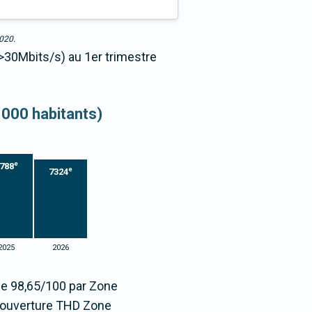
2020.
 >30Mbits/s) au 1er trimestre
 000 habitants)
e
788
e
7324
2025
2026
tée 98,65/100 par Zone
couverture THD Zone