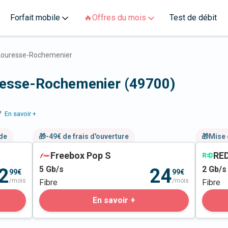
Forfait mobile
🔥Offres du mois
Test de débit
Louresse-Rochemenier
uresse-Rochemenier (49700)
e
En savoir +
nde
🎁-49€ de frais d'ouverture
🎁Mise 
Freebox Pop S
RED
5
Gb/s
2
Gb/s
2
24
99€
99€
/mois
/mois
Fibre
Fibre
En savoir +