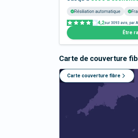
Résiliation automatique
Fra
4,2
sur
3093
avis, par A
Être r
Carte de couverture fi
Carte couverture fibre