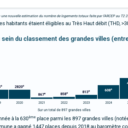
due à une nouvelle estimation du nombre de logements totaux faite par l’ARCEP au T2 
s habitants étaient éligibles au Très Haut débit (THD, >3
au sein du classement des grandes villes (ent
e
e
5
2820
e
608
e
813
e
858
e
867
9
2020
2021
2022
2023
2024
Sur un total de 897 grandes villes
ème
nnée à la 630
place parmi les 897 grandes villes (not
mmune a gagné 1447 places depuis 2018 au baromètre c