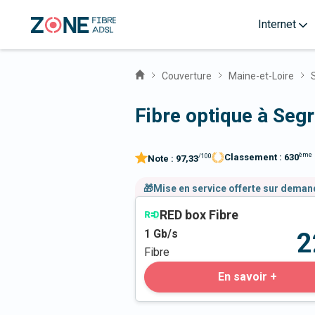
Internet
Couverture
Maine-et-Loire
Fibre optique à Seg
ème
Classement :
630
/100
Note :
97,33
🎁Mise en service offerte sur dema
RED box Fibre
1
Gb/s
2
Fibre
En savoir +