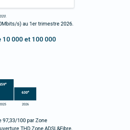
2020.
0Mbits/s) au 1er trimestre 2026.
re 10 000 et 100 000
e
459
e
630
2025
2026
ée 97,33/100 par Zone
ouverture THD Zone ADSL&Fibre.