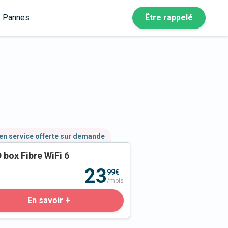
Pannes
Être rappelé
en service offerte sur demande
 box Fibre WiFi 6
23
99€
/mois
En savoir +