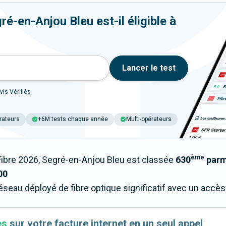
é-en-Anjou Bleu est-il éligible à
Lancer le test
vis Vérifiés
rateurs
+6M tests chaque année
Multi-opérateurs
ème
bre 2026, Segré-en-Anjou Bleu est classée
630
parmi
00
éseau déployé de fibre optique significatif avec un acc
es
sur votre facture internet en un seul appel