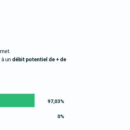
rnet.
s à un
débit potentiel de + de
97,03
%
0
%