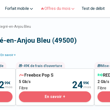
Forfait mobile
🔥Offres du mois
Test de débit
Segré-en-Anjou Bleu
ré-en-Anjou Bleu (49500)
En savoir +
nde
🎁-49€ de frais d'ouverture
🎁Mise 
Freebox Pop S
RED
5
Gb/s
2
Gb/s
2
24
99€
99€
/mois
/mois
Fibre
Fibre
En savoir +