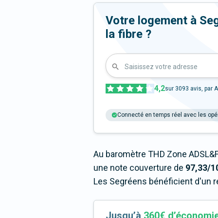
Votre logement à Segr
la fibre ?
Saisissez votre adresse
4,2
sur
3093
avis, par A
Connecté en temps réel avec les opé
Au baromètre THD Zone ADSL&Fi
une note couverture de
97,33/1
Les Segréens bénéficient d'un r
Jusqu’à
360€ d’économi