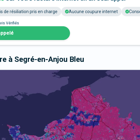
is de résiliation pris en charge
Aucune coupure internet
Conse
vis Vérifiés
appelé
bre
à Segré-en-Anjou Bleu