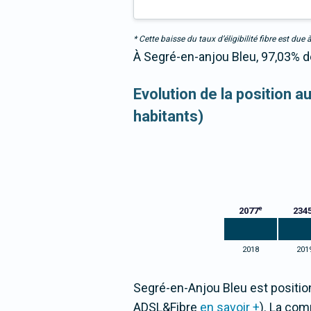
* Cette baisse du taux d’éligibilité fibre est 
À Segré-en-anjou Bleu, 97,03% de
Evolution de la position 
habitants)
e
2077
234
2018
201
Segré-en-Anjou Bleu est positio
ADSL&Fibre
en savoir +
). La co