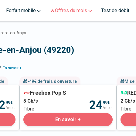
Forfait mobile
🔥Offres du mois
Test de débit
Erdre-en-Anjou
re-en-Anjou (49220)
e
En savoir +
nde
🎁-49€ de frais d'ouverture
🎁Mise 
Freebox Pop S
RED
5
Gb/s
2
Gb/s
2
24
99€
99€
/mois
/mois
Fibre
Fibre
En savoir +