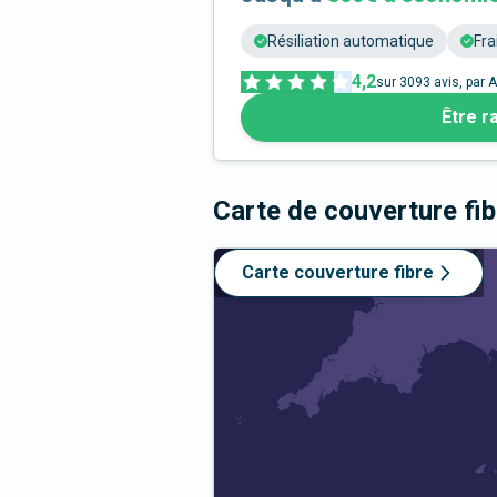
Résiliation automatique
Fra
4,2
sur
3093
avis, par A
Être r
Carte de couverture fi
Carte couverture fibre