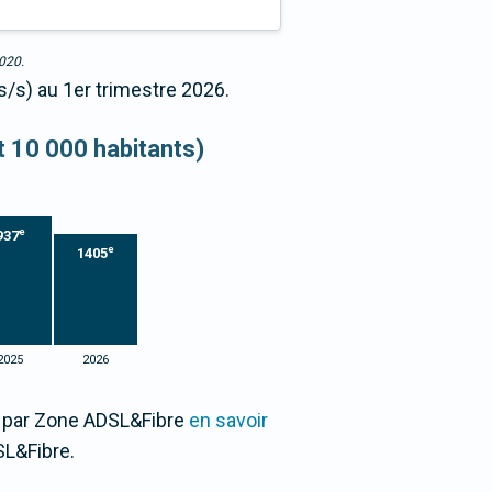
2020.
s/s) au 1er trimestre 2026.
et 10 000 habitants)
e
937
e
1405
2025
2026
00 par Zone ADSL&Fibre
en savoir
L&Fibre.