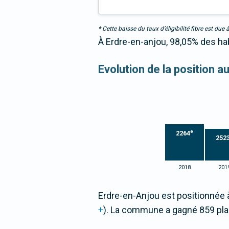
* Cette baisse du taux d’éligibilité fibre est 
À Erdre-en-anjou, 98,05% des hab
Evolution de la position a
e
2264
252
2018
201
Erdre-en-Anjou est positionnée 
+
). La commune a gagné 859 pl