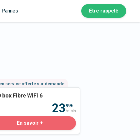
Pannes
Être rappelé
en service offerte sur demande
 box Fibre WiFi 6
23
99€
/mois
En savoir +