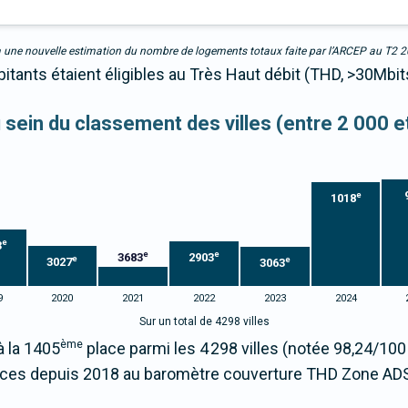
due à une nouvelle estimation du nombre de logements totaux faite par l’ARCEP au T2 
itants étaient éligibles au Très Haut débit (THD, >30Mbit
u sein du classement des villes (entre 2 000 
e
1018
e
3
e
e
3683
2903
e
e
3027
3063
9
2020
2021
2022
2023
2024
Sur un total de 4298 villes
ème
à la 1405
place parmi les 4 298 villes (notée 98,24/1
aces depuis 2018 au baromètre couverture THD Zone ADS