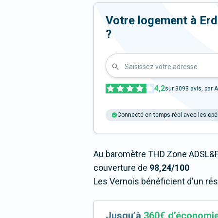
Votre logement à Erdre
?
Saisissez votre adresse
4,2
sur
3093
avis, par A
Connecté en temps réel avec les opé
Au baromètre THD Zone ADSL&Fi
couverture de
98,24/100
Les Vernois bénéficient d'un ré
Jusqu’à
360€ d’économi