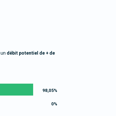
à un
débit potentiel de + de
98,05
%
0
%