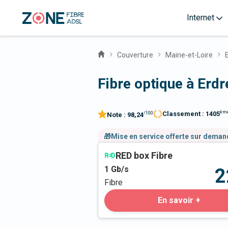
Internet
Couverture
Maine-et-Loire
Fibre optique à Erd
èm
Classement :
1405
/100
Note :
98,24
🎁Mise en service offerte sur dema
RED box Fibre
1
Gb/s
2
Fibre
En savoir +