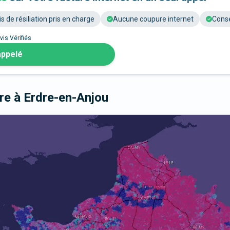
is de résiliation pris en charge
Aucune coupure internet
Conse
vis Vérifiés
appelé
bre
à Erdre-en-Anjou