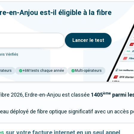
-en-Anjou est-il éligible à la fibre
Lancer le test
vis Vérifiés
rateurs
+6M tests chaque année
Multi-opérateurs
ème
bre 2026, Erdre-en-Anjou est classée
1405
parmi les
seau déployé de fibre optique significatif avec un accès
es
sur votre facture internet en un seul appel