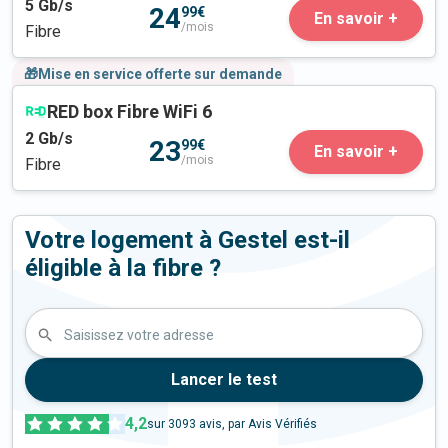
5
Gb/s
24
99€
En savoir +
/mois
Fibre
🎁Mise en service offerte sur demande
RED box Fibre WiFi 6
2
Gb/s
23
99€
En savoir +
/mois
Fibre
Votre logement à Gestel est-il
éligible à la fibre ?
Saisissez votre adresse
Lancer le test
4,2
sur
3093
avis, par Avis Vérifiés