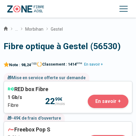
...
Morbihan
Gestel
Fibre optique à Gestel (56530)
ème
Classement :
1414
En savoir +
/100
Note :
98,24
🎁Mise en service offerte sur demande
RED box Fibre
1
Gb/s
22
99€
En savoir +
/mois
Fibre
🎁-49€ de frais d'ouverture
Freebox Pop S