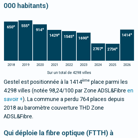
000 habitants)
e
555
e
650
e
914
e
e
1414
1429
e
1545
e
1690
e
e
2707
2734
2018
2019
2020
2021
2022
2023
2024
2025
2026
Sur un total de 4298 villes
ème
Gestel est positionnée à la 1414
place parmi les
4 298 villes (notée 98,24/100 par Zone ADSL&Fibre
en
savoir +
). La commune a perdu 764 places depuis
2018 au baromètre couverture THD Zone
ADSL&Fibre.
Qui déploie la fibre optique (FTTH) à