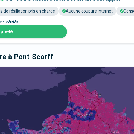
is de résiliation pris en charge
Aucune coupure internet
Conse
vis Vérifiés
appelé
bre
à Pont-Scorff