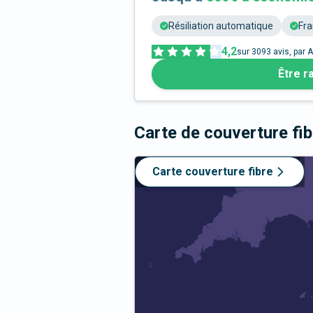
Résiliation automatique
Fra
4,2
sur
3093
avis, par A
Être r
Carte de couverture fi
Carte couverture fibre