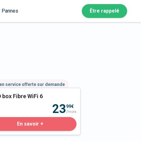
Pannes
Être rappelé
en service offerte sur demande
 box Fibre WiFi 6
23
99€
/mois
En savoir +