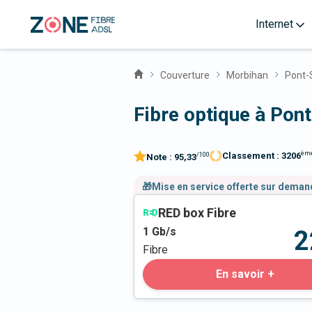
Internet
Couverture
Morbihan
Pont-
Fibre optique à Pon
èm
Classement :
3206
/100
Note :
95,33
🎁Mise en service offerte sur dema
RED box Fibre
1
Gb/s
2
Fibre
En savoir +