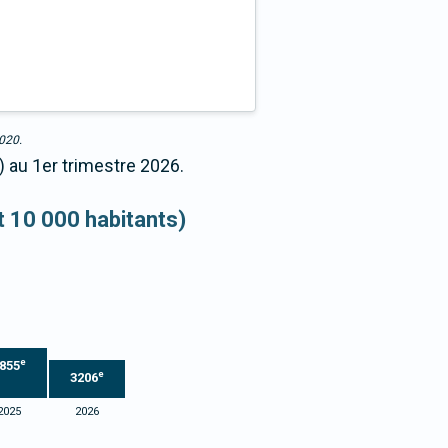
2020.
) au 1er trimestre 2026.
et 10 000 habitants)
e
855
e
3206
2025
2026