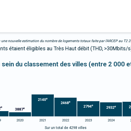
due à une nouvelle estimation du nombre de logements totaux faite par l’ARCEP au T2 
nts étaient éligibles au Très Haut débit (THD, >30Mbits/s
u sein du classement des villes (entre 2 000 
e
2140
e
2468
e
2794
2
e
2932
e
2
e
3887
9
2020
2021
2022
2023
2024
Sur un total de 4298 villes