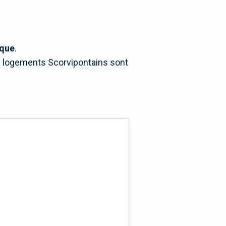
ique
.
es logements Scorvipontains sont