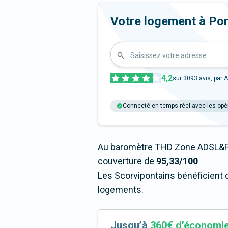
Votre logement à Pont-
Saisissez votre adresse
4,2
sur
3093
avis, par A
Connecté en temps réel avec les opé
Au baromètre THD Zone ADSL&Fi
couverture de
95,33/100
Les Scorvipontains bénéficient d
logements.
Jusqu’à
360€ d’économi