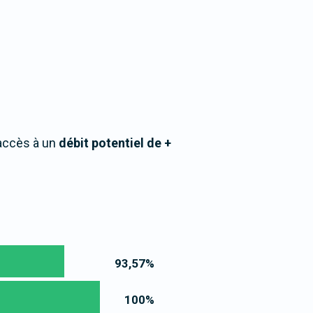
 accès à un
débit potentiel de +
93,57
%
100
%