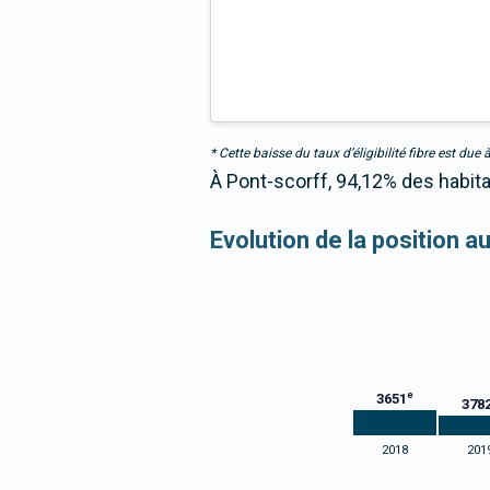
* Cette baisse du taux d’éligibilité fibre est 
À Pont-scorff, 94,12% des habita
Evolution de la position a
e
3651
378
2018
201