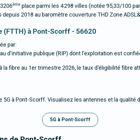
ème
 3206
place parmi les 4 298 villes (notée 95,33/100 p
 depuis 2018 au baromètre couverture THD Zone ADSL&
que (FTTH) à Pont-Scorff - 56620
ée par:
u d'initiative publique (RIP) dont l'exploitation est confi
a fibre au 1er trimestre 2026, le taux d'éligibilité fibre a
 5G à Pont-Scorff. Visualisez les antennes et la qualité
5G à Pont-Scorff
ons de Pont-Scorff