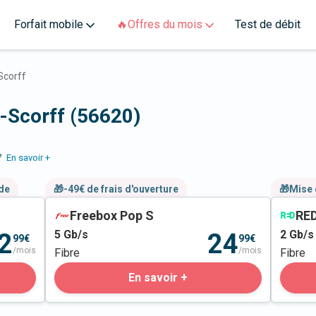
Forfait mobile
🔥Offres du mois
Test de débit
Scorff
t-Scorff (56620)
e
En savoir +
nde
🎁-49€ de frais d'ouverture
🎁Mise 
Freebox Pop S
RED
5
Gb/s
2
Gb/s
2
24
99€
99€
/mois
/mois
Fibre
Fibre
En savoir +