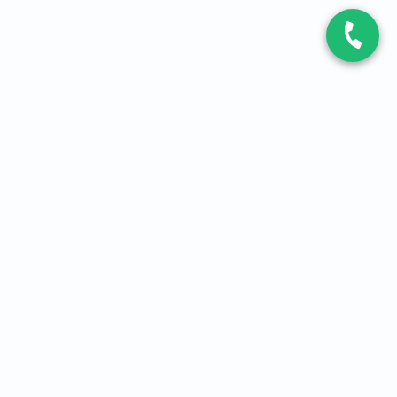
CONTACT
Contactez-nous
Expert fibre et 5G
01 86 76 06 08
4,2
sur
3093
avis, par Avis Vérifiés
À PROPOS
Qui sommes-nous