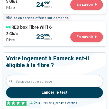
5
Gb/s
24
99€
En savoir +
/mois
Fibre
🎁Mise en service offerte sur demande
RED box Fibre WiFi 6
2
Gb/s
23
99€
En savoir +
/mois
Fibre
Votre logement à Fameck est-il
éligible à la fibre ?
Saisissez votre adresse
Lancer le test
4,2
sur
3093
avis, par Avis Vérifiés