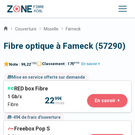
Couverture
Moselle
Fameck
Fibre optique à Fameck (57290)
ème
Classement :
175
En savoir +
/100
Note :
99,22
🎁Mise en service offerte sur demande
RED box Fibre
1
Gb/s
22
99€
En savoir +
/mois
Fibre
🎁-49€ de frais d'ouverture
Freebox Pop S