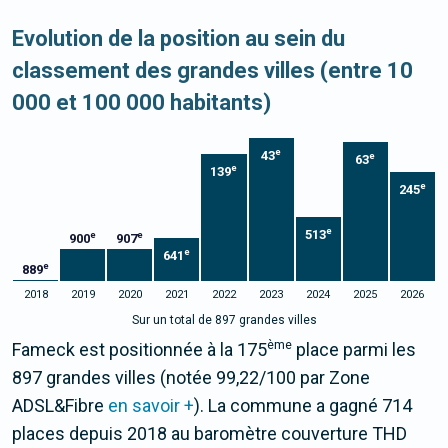
Evolution de la position au sein du
classement des grandes villes (entre 10
000 et 100 000 habitants)
e
43
e
63
e
139
e
245
e
513
e
e
900
907
e
641
e
889
2018
2019
2020
2021
2022
2023
2024
2025
2026
Sur un total de 897 grandes villes
ème
Fameck est positionnée à la 175
place parmi les
897 grandes villes (notée 99,22/100 par Zone
ADSL&Fibre
en savoir +
). La commune a gagné 714
places depuis 2018 au baromètre couverture THD