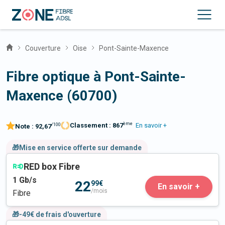
Couverture
Oise
Pont-Sainte-Maxence
Fibre optique à Pont-Sainte-
Maxence (60700)
ème
Classement :
867
En savoir +
/100
Note :
92,67
🎁Mise en service offerte sur demande
RED box Fibre
1
Gb/s
22
99€
En savoir +
/mois
Fibre
🎁-49€ de frais d'ouverture