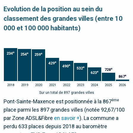
Evolution de la position au sein du
classement des grandes villes (entre 10
000 et 100 000 habitants)
e
234
e
e
254
259
e
429
e
490
e
532
e
728
e
623
e
867
2018
2019
2020
2021
2022
2023
2024
2025
2026
Sur un total de 897 grandes villes
ème
Pont-Sainte-Maxence est positionnée à la 867
place parmi les 897 grandes villes (notée 92,67/100
par Zone ADSL&Fibre
en savoir +
). La commune a
perdu 633 places depuis 2018 au baromètre