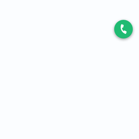
CONTACT
Contactez-nous
Expert fibre et 5G
01 86 76 06 08
4,2
sur
3093
avis, par Avis Vérifiés