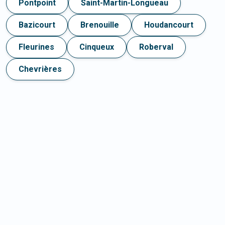
Pontpoint
Saint-Martin-Longueau
Bazicourt
Brenouille
Houdancourt
Fleurines
Cinqueux
Roberval
Chevrières