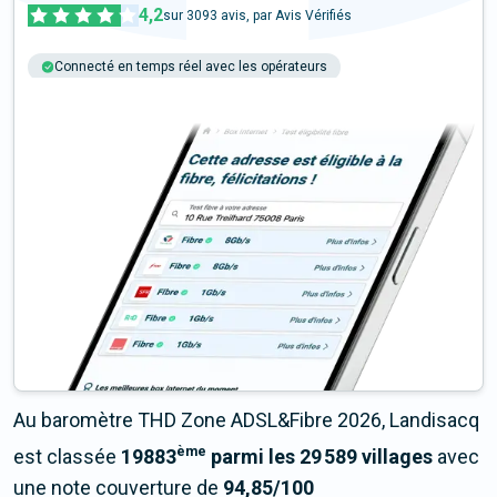
4,2
sur
3093
avis, par Avis Vérifiés
Connecté en temps réel avec les opérateurs
+6M tests chaque année
Multi-opérateurs
Au baromètre THD Zone ADSL&Fibre 2026, Landisacq
ème
est classée
19883
parmi les 29 589 villages
avec
une note couverture de
94,85/100