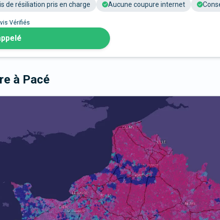
is de résiliation pris en charge
Aucune coupure internet
Conse
vis Vérifiés
appelé
bre
à Pacé