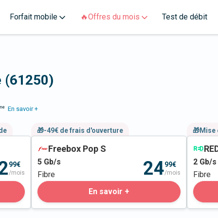
Forfait mobile
🔥Offres du mois
Test de débit
é (61250)
me
En savoir +
nde
🎁-49€ de frais d'ouverture
🎁Mise 
Freebox Pop S
RED
5
Gb/s
2
Gb/s
2
24
99€
99€
/mois
/mois
Fibre
Fibre
En savoir +