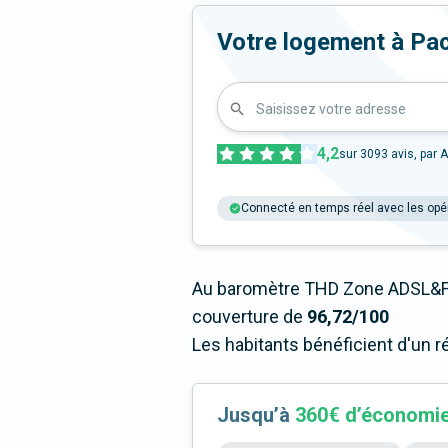
Votre logement à Pacé 
Saisissez votre adresse
4,2
sur
3093
avis, par A
Connecté en temps réel avec les opé
Au baromètre THD Zone ADSL&Fi
couverture de
96,72/100
Les habitants bénéficient d'un r
Jusqu’à
360€ d’économi