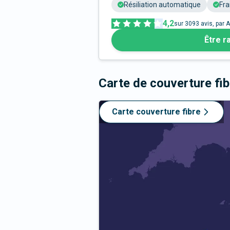
Résiliation automatique
Fra
4,2
sur
3093
avis, par A
Être r
Carte de couverture fi
Carte couverture fibre