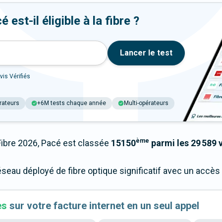
est-il éligible à la fibre ?
Lancer le test
vis Vérifiés
rateurs
+6M tests chaque année
Multi-opérateurs
ème
bre 2026, Pacé est classée
15150
parmi les 29 589 v
éseau déployé de fibre optique significatif avec un accè
es
sur votre facture internet en un seul appel