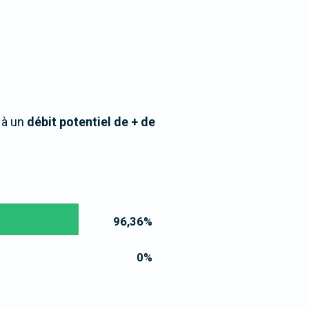
 à un
débit potentiel de + de
96,36
%
0
%