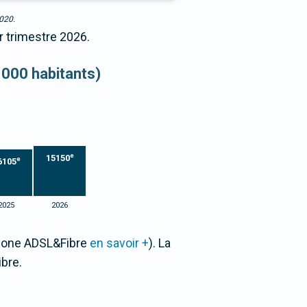
2020.
r trimestre 2026.
 000 habitants)
e
15150
e
6105
2025
2026
 Zone ADSL&Fibre
en savoir +
). La
bre.