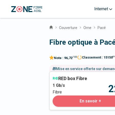
Internet
Couverture
Orne
Pacé
Fibre optique à Pac
è
Classement :
15150
/100
Note :
96,72
🎁Mise en service offerte sur dema
RED box Fibre
1
Gb/s
2
Fibre
En savoir +