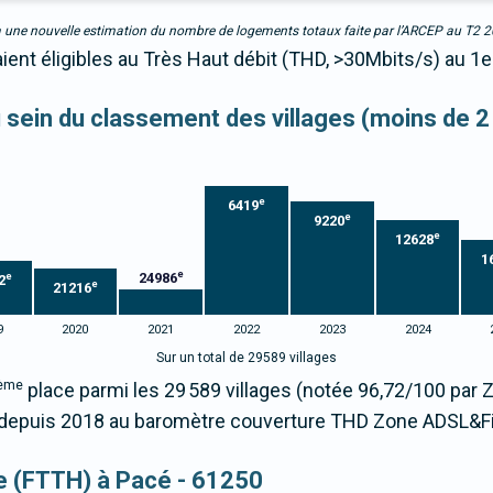
due à une nouvelle estimation du nombre de logements totaux faite par l’ARCEP au T2 
ient éligibles au Très Haut débit (THD, >30Mbits/s) au 1e
au sein du classement des villages (moins de 2
e
6419
e
9220
e
12628
1
e
24986
e
2
e
21216
9
2020
2021
2022
2023
2024
Sur un total de 29589 villages
ème
place parmi les 29 589 villages (notée 96,72/100 par
epuis 2018 au baromètre couverture THD Zone ADSL&Fi
que (FTTH) à Pacé - 61250