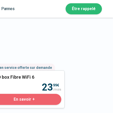
Pannes
Être rappelé
en service offerte sur demande
 box Fibre WiFi 6
23
99€
/mois
En savoir +