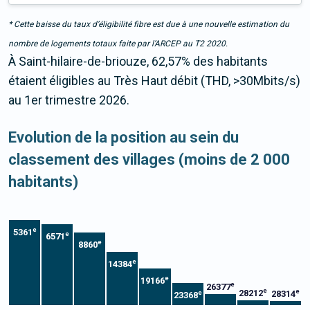
* Cette baisse du taux d’éligibilité fibre est due à une nouvelle estimation du
nombre de logements totaux faite par l’ARCEP au T2 2020.
À Saint-hilaire-de-briouze, 62,57% des habitants
étaient éligibles au Très Haut débit (THD, >30Mbits/s)
au 1er trimestre 2026.
Evolution de la position au sein du
classement des villages (moins de 2 000
habitants)
e
5361
e
6571
e
8860
e
14384
e
19166
e
26377
e
e
28212
28314
e
23368