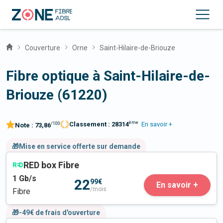
Couverture
Orne
Saint-Hilaire-de-Briouze
Fibre optique à Saint-Hilaire-de-
Briouze (61220)
ème
Classement :
28314
En savoir +
/100
Note :
73,86
🎁Mise en service offerte sur demande
RED box Fibre
1
Gb/s
22
99€
En savoir +
/mois
Fibre
🎁-49€ de frais d'ouverture