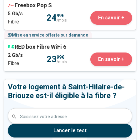
Freebox Pop S
5
Gb/s
24
99€
En savoir +
/mois
Fibre
🎁Mise en service offerte sur demande
RED box Fibre WiFi 6
2
Gb/s
23
99€
En savoir +
/mois
Fibre
Votre logement à Saint-Hilaire-de-
Briouze est-il éligible à la fibre ?
Saisissez votre adresse
Lancer le test