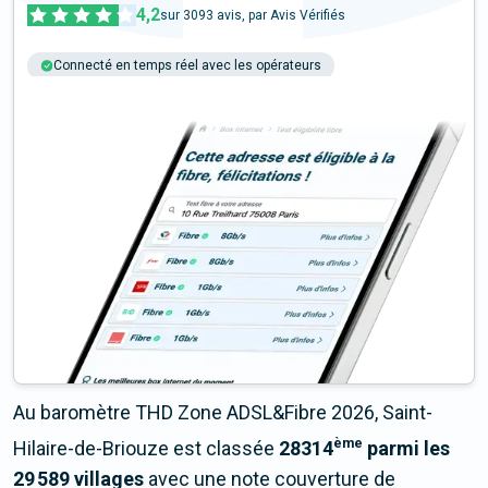
4,2
sur
3093
avis, par Avis Vérifiés
Connecté en temps réel avec les opérateurs
+6M tests chaque année
Multi-opérateurs
Au baromètre THD Zone ADSL&Fibre 2026, Saint-
ème
Hilaire-de-Briouze est classée
28314
parmi les
29 589 villages
avec une note couverture de