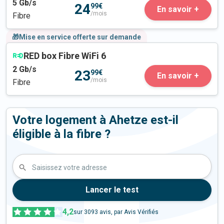
5
Gb/s
24
99€
En savoir +
/mois
Fibre
🎁Mise en service offerte sur demande
RED box Fibre WiFi 6
2
Gb/s
23
99€
En savoir +
/mois
Fibre
Votre logement à Ahetze est-il
éligible à la fibre ?
Saisissez votre adresse
Lancer le test
4,2
sur
3093
avis, par Avis Vérifiés