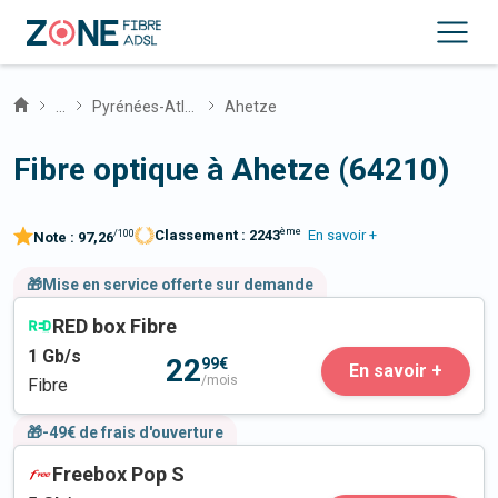
...
Pyrénées-Atlantiques
Ahetze
Fibre optique à Ahetze (64210)
ème
Classement :
2243
En savoir +
/100
Note :
97,26
🎁Mise en service offerte sur demande
RED box Fibre
1
Gb/s
22
99€
En savoir +
/mois
Fibre
🎁-49€ de frais d'ouverture
Freebox Pop S