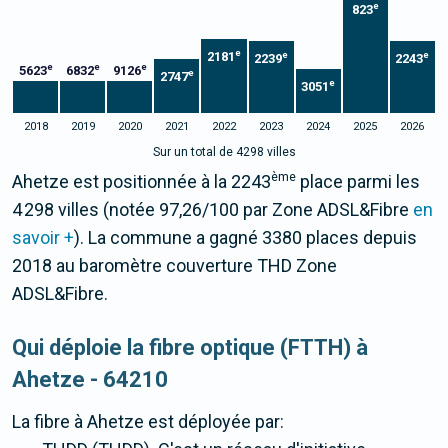
e
823
e
2181
e
e
2239
2243
e
e
e
5623
6832
9126
e
2747
e
3051
2018
2019
2020
2021
2022
2023
2024
2025
2026
Sur un total de 4298 villes
ème
Ahetze est positionnée à la 2243
place parmi les
4 298 villes (notée 97,26/100 par Zone ADSL&Fibre
en
savoir +
). La commune a gagné 3380 places depuis
2018 au baromètre couverture THD Zone
ADSL&Fibre.
Qui déploie la fibre optique (FTTH) à
Ahetze - 64210
La fibre
à Ahetze
est déployée par: