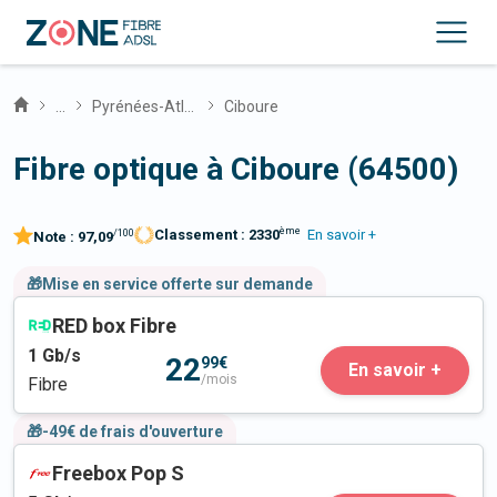
...
Pyrénées-Atlantiques
Ciboure
Fibre optique à Ciboure (64500)
ème
Classement :
2330
En savoir +
/100
Note :
97,09
🎁Mise en service offerte sur demande
RED box Fibre
1
Gb/s
22
99€
En savoir +
/mois
Fibre
🎁-49€ de frais d'ouverture
Freebox Pop S