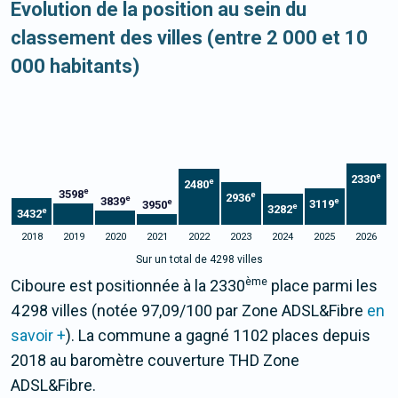
Evolution de la position au sein du
classement des villes (entre 2 000 et 10
000 habitants)
e
2330
e
2480
e
3598
e
2936
e
3839
e
e
3119
3950
e
3282
e
3432
2018
2019
2020
2021
2022
2023
2024
2025
2026
Sur un total de 4298 villes
ème
Ciboure est positionnée à la 2330
place parmi les
4 298 villes (notée 97,09/100 par Zone ADSL&Fibre
en
savoir +
). La commune a gagné 1102 places depuis
2018 au baromètre couverture THD Zone
ADSL&Fibre.