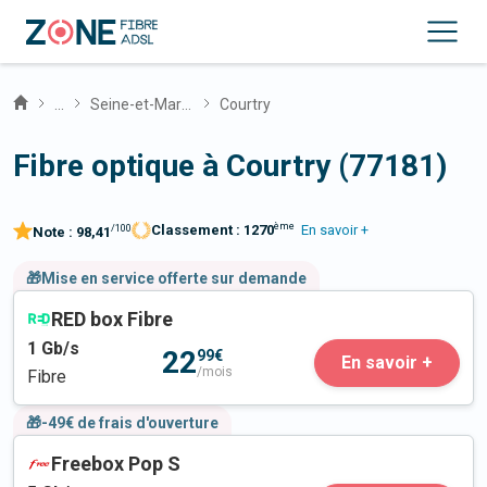
...
Seine-et-Marne
Courtry
Fibre optique à Courtry (77181)
ème
Classement :
1270
En savoir +
/100
Note :
98,41
🎁Mise en service offerte sur demande
RED box Fibre
1
Gb/s
22
99€
En savoir +
/mois
Fibre
🎁-49€ de frais d'ouverture
Freebox Pop S