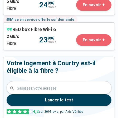
5
Gb/s
24
99€
En savoir +
/mois
Fibre
🎁Mise en service offerte sur demande
RED box Fibre WiFi 6
2
Gb/s
23
99€
En savoir +
/mois
Fibre
Votre logement à Courtry est-il
éligible à la fibre ?
Saisissez votre adresse
Lancer le test
4,2
sur
3093
avis, par Avis Vérifiés