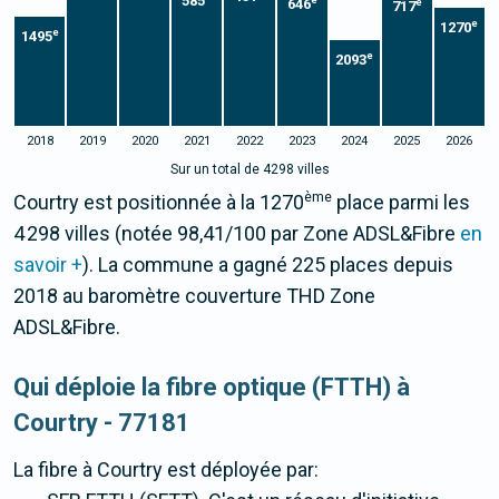
585
e
646
e
717
e
1270
e
1495
e
2093
2018
2019
2020
2021
2022
2023
2024
2025
2026
Sur un total de 4298 villes
ème
Courtry est positionnée à la 1270
place parmi les
4 298 villes (notée 98,41/100 par Zone ADSL&Fibre
en
savoir +
). La commune a gagné 225 places depuis
2018 au baromètre couverture THD Zone
ADSL&Fibre.
Qui déploie la fibre optique (FTTH) à
Courtry - 77181
La fibre
à Courtry
est déployée par: