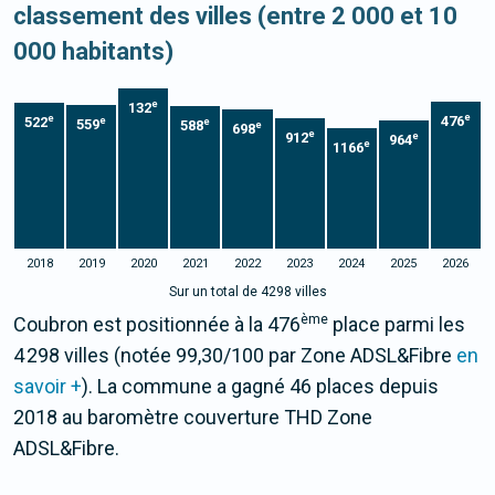
classement des villes (entre 2 000 et 10
000 habitants)
e
132
e
e
476
522
e
e
559
588
e
698
e
912
e
964
e
1166
2018
2019
2020
2021
2022
2023
2024
2025
2026
Sur un total de 4298 villes
ème
Coubron est positionnée à la 476
place parmi les
4 298 villes (notée 99,30/100 par Zone ADSL&Fibre
en
savoir +
). La commune a gagné 46 places depuis
2018 au baromètre couverture THD Zone
ADSL&Fibre.