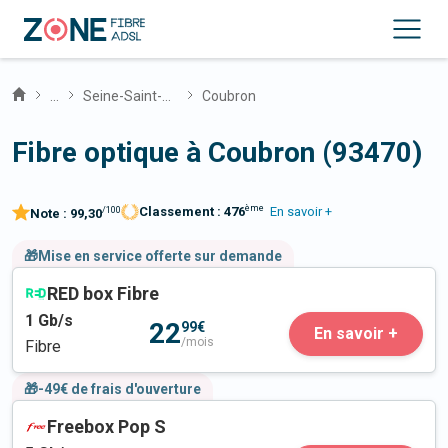
...
Seine-Saint-Denis
Coubron
Fibre optique à Coubron (93470)
ème
Classement :
476
En savoir +
/100
Note :
99,30
🎁Mise en service offerte sur demande
RED box Fibre
1
Gb/s
22
99€
En savoir +
/mois
Fibre
🎁-49€ de frais d'ouverture
Freebox Pop S