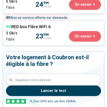
5
Gb/s
24
99€
En savoir +
/mois
Fibre
🎁Mise en service offerte sur demande
RED box Fibre WiFi 6
2
Gb/s
23
99€
En savoir +
/mois
Fibre
Votre logement à Coubron est-il
éligible à la fibre ?
Saisissez votre adresse
Lancer le test
4,2
sur
3093
avis, par Avis Vérifiés