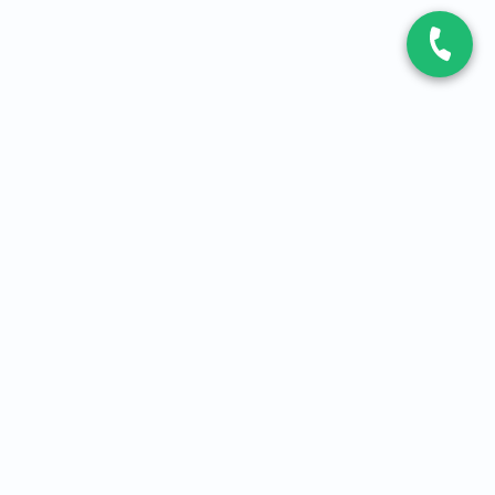
CONTACT
Contactez-nous
Expert fibre et 5G
01 86 76 06 08
4,2
sur
3093
avis, par Avis Vérifiés
À PROPOS
Qui sommes-nous