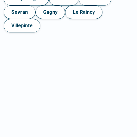
Sevran
Gagny
Le Raincy
Villepinte