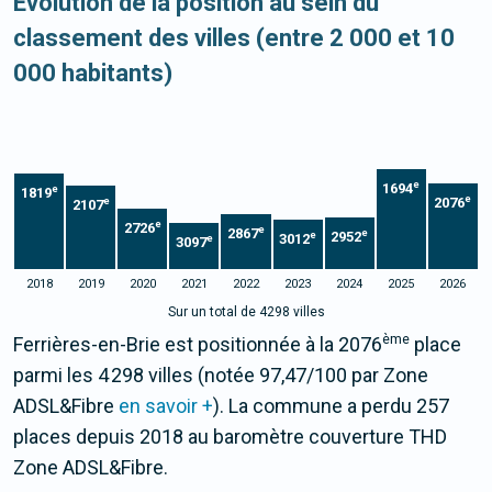
Evolution de la position au sein du
classement des villes (entre 2 000 et 10
000 habitants)
e
1694
e
1819
e
2076
e
2107
e
2726
e
2867
e
2952
e
3012
e
3097
2018
2019
2020
2021
2022
2023
2024
2025
2026
Sur un total de 4298 villes
ème
Ferrières-en-Brie est positionnée à la 2076
place
parmi les 4 298 villes (notée 97,47/100 par Zone
ADSL&Fibre
en savoir +
). La commune a perdu 257
places depuis 2018 au baromètre couverture THD
Zone ADSL&Fibre.