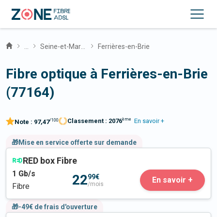
...
Seine-et-Marne
Ferrières-en-Brie
Fibre optique à Ferrières-en-Brie
(77164)
ème
Classement :
2076
En savoir +
/100
Note :
97,47
🎁Mise en service offerte sur demande
RED box Fibre
1
Gb/s
22
99€
En savoir +
/mois
Fibre
🎁-49€ de frais d'ouverture