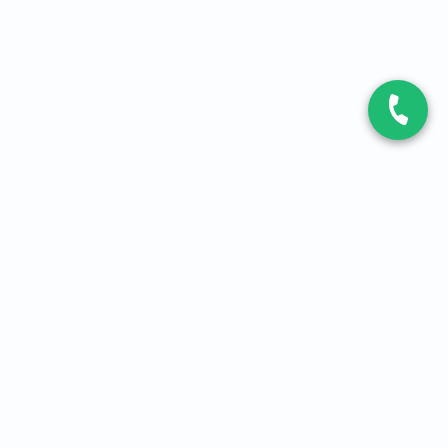
CONTACT
Contactez-nous
Expert fibre et 5G
01 86 76 06 08
4,2
sur
3093
avis, par Avis Vérifiés