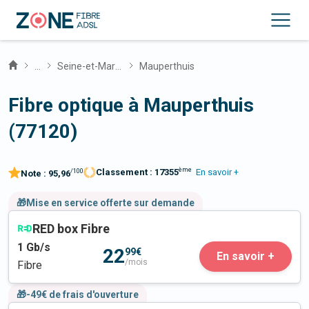
...
Seine-et-Marne
Mauperthuis
Fibre optique à Mauperthuis
(77120)
ème
Classement :
17355
En savoir +
/100
Note :
95,96
🎁Mise en service offerte sur demande
RED box Fibre
1
Gb/s
22
99€
En savoir +
/mois
Fibre
🎁-49€ de frais d'ouverture