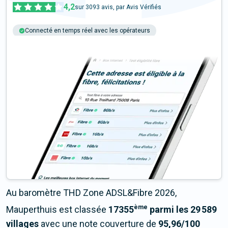
4,2
sur
3093
avis, par Avis Vérifiés
Connecté en temps réel avec les opérateurs
+6M tests chaque année
Multi-opérateurs
Au baromètre THD Zone ADSL&Fibre 2026,
ème
Mauperthuis est classée
17355
parmi les 29 589
villages
avec une note couverture de
95,96/100