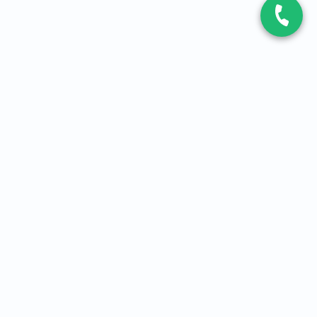
CONTACT
Contactez-nous
Expert fibre et 5G
01 86 76 06 08
4,2
sur
3093
avis, par Avis Vérifiés
À PROPOS
Qui sommes-nous