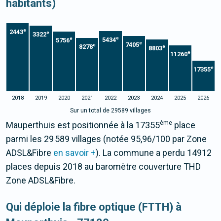
habitants)
e
2443
e
3322
e
e
5434
5756
e
7405
e
8278
e
8803
e
11260
e
17355
2018
2019
2020
2021
2022
2023
2024
2025
2026
Sur un total de 29589 villages
ème
Mauperthuis est positionnée à la 17355
place
parmi les 29 589 villages (notée 95,96/100 par Zone
ADSL&Fibre
en savoir +
). La commune a perdu 14912
places depuis 2018 au baromètre couverture THD
Zone ADSL&Fibre.
Qui déploie la fibre optique (FTTH) à