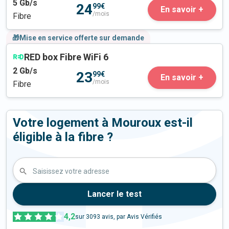
5
Gb/s
24
99€
En savoir +
/mois
Fibre
🎁Mise en service offerte sur demande
RED box Fibre WiFi 6
2
Gb/s
23
99€
En savoir +
/mois
Fibre
Votre logement à Mouroux est-il
éligible à la fibre ?
Saisissez votre adresse
Lancer le test
4,2
sur
3093
avis, par Avis Vérifiés