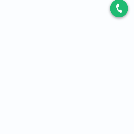
CONTACT
Contactez-nous
Expert fibre et 5G
01 86 76 06 08
4,2
sur
3093
avis, par Avis Vérifiés
À PROPOS
Qui sommes-nous