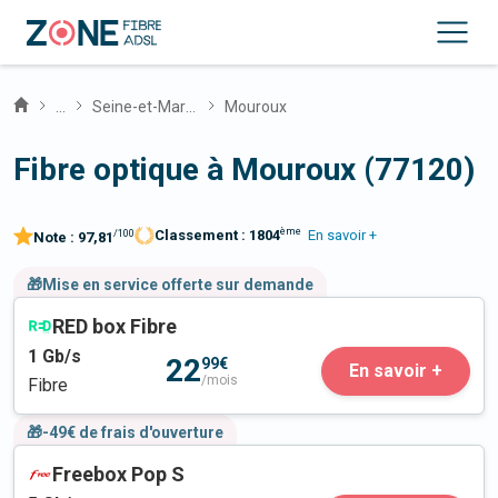
...
Seine-et-Marne
Mouroux
Fibre optique à Mouroux (77120)
ème
Classement :
1804
En savoir +
/100
Note :
97,81
🎁Mise en service offerte sur demande
RED box Fibre
1
Gb/s
22
99€
En savoir +
/mois
Fibre
🎁-49€ de frais d'ouverture
Freebox Pop S