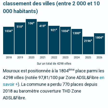
classement des villes (entre 2 000 et 10
000 habitants)
e
106
e
419
e
510
e
921
e
e
1034
1034
e
1300
e
1804
e
2196
2018
2019
2020
2021
2022
2023
2024
2025
2026
Sur un total de 4298 villes
ème
Mouroux est positionnée à la 1804
place parmi les
4 298 villes (notée 97,81/100 par Zone ADSL&Fibre
en
savoir +
). La commune a perdu 770 places depuis
2018 au baromètre couverture THD Zone
ADSL&Fibre.