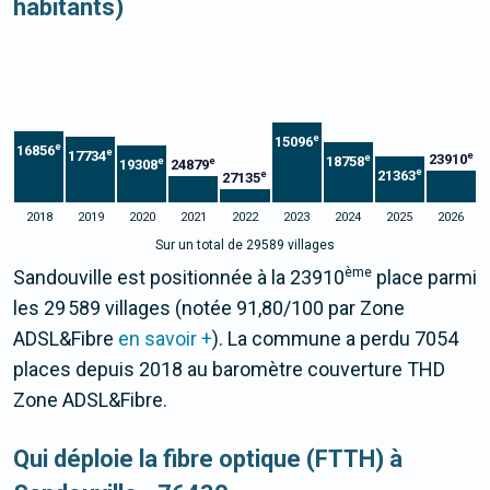
habitants)
e
15096
e
16856
e
17734
e
23910
e
18758
e
e
19308
24879
e
21363
e
27135
2018
2019
2020
2021
2022
2023
2024
2025
2026
Sur un total de 29589 villages
ème
Sandouville est positionnée à la 23910
place parmi
les 29 589 villages (notée 91,80/100 par Zone
ADSL&Fibre
en savoir +
). La commune a perdu 7054
places depuis 2018 au baromètre couverture THD
Zone ADSL&Fibre.
Qui déploie la fibre optique (FTTH) à