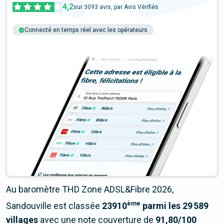
4,2
sur
3093
avis, par Avis Vérifiés
Connecté en temps réel avec les opérateurs
+6M tests chaque année
Multi-opérateurs
Au baromètre THD Zone ADSL&Fibre 2026,
ème
Sandouville est classée
23910
parmi les 29 589
villages
avec une note couverture de
91,80/100