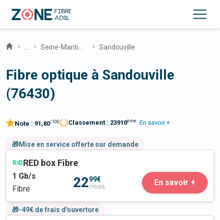
...
Seine-Maritime
Sandouville
Fibre optique à Sandouville
(76430)
ème
Classement :
23910
En savoir +
/100
Note :
91,80
🎁Mise en service offerte sur demande
RED box Fibre
1
Gb/s
22
99€
En savoir +
/mois
Fibre
🎁-49€ de frais d'ouverture